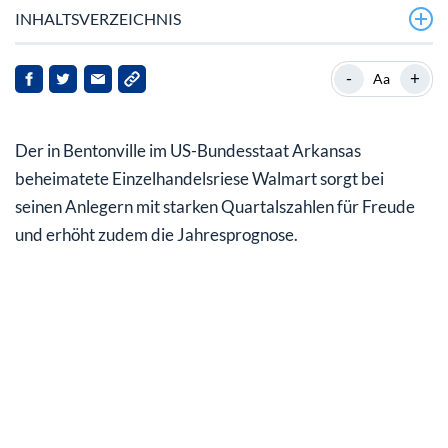
INHALTSVERZEICHNIS
Walmart International als Wachstumstreiber
-
+
Aa
Gewinn überrascht positiv
Der in Bentonville im US-Bundesstaat Arkansas
Ausblick wird erhöht, Aktie legt leicht zu
beheimatete Einzelhandelsriese Walmart sorgt bei
seinen Anlegern mit starken Quartalszahlen für Freude
und erhöht zudem die Jahresprognose.