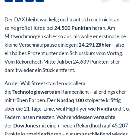
Politischer Einfluss
Der DAX bleibt wackelig und traut sich noch nicht an
Fazit
seine große Hürde bei
24.500 Punkten
heran. Am
Mittwochmorgen sah es so aus, als wolle er erstmal eine
kleine Verschnaufpause einlegen:
24.291 Zähler
– also
ein halbes Prozent unter dem Schlusskurs vom Vortag.
Vom Rekordhoch Mitte Juli bei 24.639 Punkten ist er
damit wieder ein Stück entfernt.
An der Wall Street standen vor allem
die
Technologiewerte
im Rampenlicht – allerdings eher
mit trüben Farben. Der
Nasdaq 100
stolperte kräftig
über die 21-Tage-Linie, weil Highflyer wie
Nvidia
und Co.
Federn lassen mussten. Währenddessen versuchte
der
Dow Jones
mit einem neuen Rekordhoch auf 45.207
Punkte kurzzeitig glänzen – nur um anschließend wieder