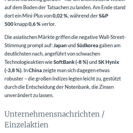
auf dem Boden der Tatsachen zu landen. Am Ende stand
dort ein Mini-Plus von
0,02 %
, während der
S&P
500
knapp
0,6 %
verlor.
Die asiatischen Märkte griffen die negative Wall-Street-
Stimmung prompt auf:
Japan
und
Südkorea
gaben am
deutlichsten nach, angeführt von schwachen
Technologieaktien wie
SoftBank (-8 %)
und
SK Hynix
(-3,8 %)
. In
China
zeigte man sich dagegen etwas
robuster – die großen Indizes legten leicht zu, gestützt
durch die Entscheidung der Notenbank, die Zinsen
unverändert zu lassen.
Unternehmensnachrichten /
Einzelaktien