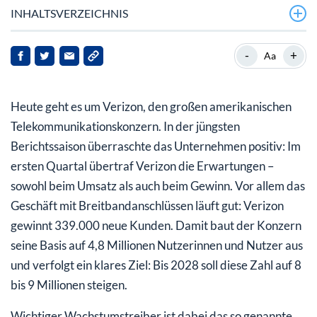
INHALTSVERZEICHNIS
Schuldenabbau als nächster wichtiger Schritt
-
+
Aa
Sechs Monats-Chart zu Verizon Communications Inc.
Heute geht es um Verizon, den großen amerikanischen
Fazit: Ein solider Wert für Einkommensinvestoren
Telekommunikationskonzern. In der jüngsten
Berichtssaison überraschte das Unternehmen positiv: Im
ersten Quartal übertraf Verizon die Erwartungen –
sowohl beim Umsatz als auch beim Gewinn. Vor allem das
Geschäft mit Breitbandanschlüssen läuft gut: Verizon
gewinnt 339.000 neue Kunden. Damit baut der Konzern
seine Basis auf 4,8 Millionen Nutzerinnen und Nutzer aus
und verfolgt ein klares Ziel: Bis 2028 soll diese Zahl auf 8
bis 9 Millionen steigen.
Wichtiger Wachstumstreiber ist dabei das so genannte