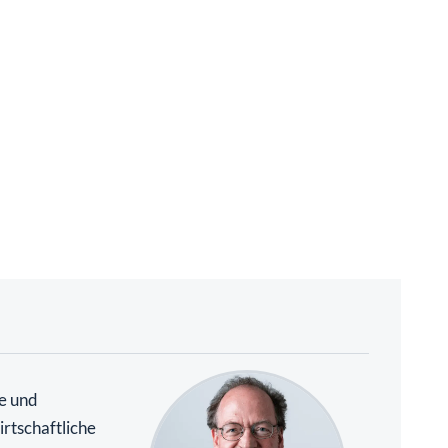
te und
rtschaftliche
uflich an der