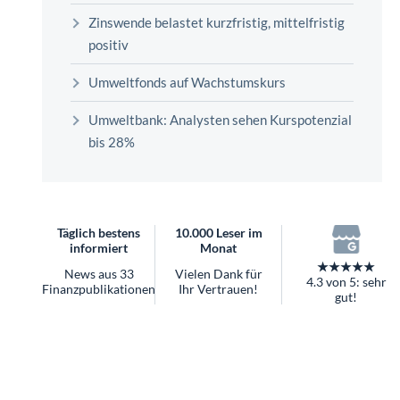
überhaupt?
Zinswende belastet kurzfristig, mittelfristig
Worauf Sie bei ETFs achten sollten
positiv
Umweltfonds auf Wachstumskurs
Umweltbank: Analysten sehen Kurspotenzial
bis 28%
Täglich bestens
10.000 Leser im
informiert
Monat
★★★★★
News aus 33
Vielen Dank für
4.3 von 5: sehr
Finanzpublikationen
Ihr Vertrauen!
gut!