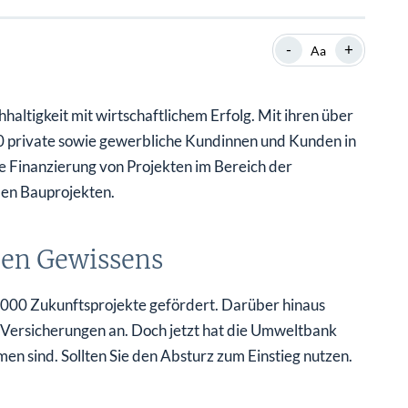
SHOP
SHOP
WEBINARE
WEBINARE
RATGEBER
RATGEBER
-
+
Aa
ltigkeit mit wirtschaftlichem Erfolg. Mit ihren über
SHOP
WEBINARE
RATGEBER
 private sowie gewerbliche Kundinnen und Kunden in
 Finanzierung von Projekten im Bereich der
len Bauprojekten.
ünen Gewissens
.000 Zukunftsprojekte gefördert. Darüber hinaus
 Versicherungen an. Doch jetzt hat die Umweltbank
men sind. Sollten Sie den Absturz zum Einstieg nutzen.