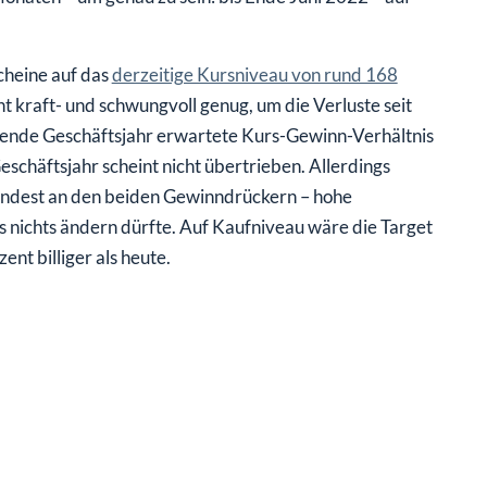
cheine auf das
derzeitige Kursniveau von rund 168
ht kraft- und schwungvoll genug, um die Verluste seit
fende Geschäftsjahr erwartete Kurs-Gewinn-Verhältnis
chäftsjahr scheint nicht übertrieben. Allerdings
mindest an den beiden Gewinndrückern – hohe
es nichts ändern dürfte. Auf Kaufniveau wäre die Target
nt billiger als heute.