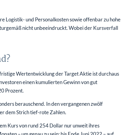
 Logistik- und Personalkosten sowie offenbar zu hohe
turgemäß nicht unbeeindruckt. Wobei der Kursverfall
nd?
fristige Wertentwicklung der Target Aktie ist durchaus
Investoren einen kumulierten Gewinn von gut
20 Prozent.
sonders berauschend. In den vergangenen zwölf
r dem Strich tief-rote Zahlen.
em Kurs von rund 254 Dollar nur unweit ihres
Monaten – um genau zu sein: bis Ende Juni 2022 – auf