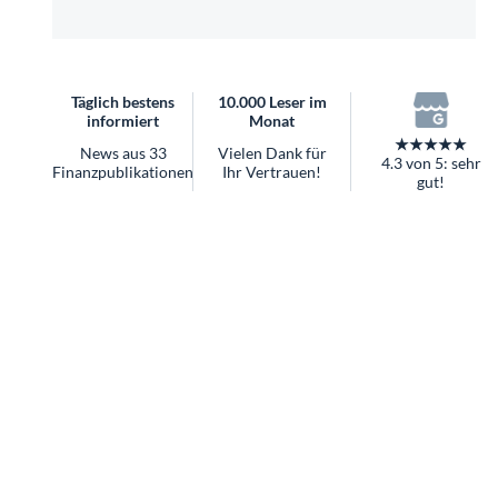
überhaupt?
Worauf Sie bei ETFs achten sollten
Täglich bestens
10.000 Leser im
informiert
Monat
★★★★★
News aus 33
Vielen Dank für
4.3 von 5: sehr
Finanzpublikationen
Ihr Vertrauen!
gut!