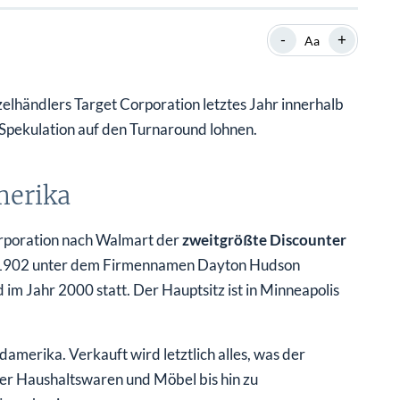
SHOP
SHOP
WEBINARE
WEBINARE
RATGEBER
RATGEBER
-
+
Aa
lhändlers Target Corporation letztes Jahr innerhalb
SHOP
WEBINARE
RATGEBER
 Spekulation auf den Turnaround lohnen.
merika
Corporation nach Walmart der
zweitgrößte Discounter
 1902 unter dem Firmennamen Dayton Hudson
im Jahr 2000 statt. Der Hauptsitz ist in Minneapolis
merika. Verkauft wird letztlich alles, was der
er Haushaltswaren und Möbel bis hin zu