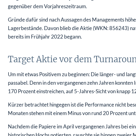
gegenüber dem Vorjahreszeitraum.
Gründe dafür sind nach Aussagen des Managements höhere
Lagerbestände. Davon blieb die Aktie (WKN: 856243) na
bereits im Frühjahr 2022 begann.
Target Aktie vor dem Turnarou
Um mit etwas Positivem zu beginnen: Die länger- und lang
passabel. Denn in den vergangenen zehn Jahren konnten 
170 Prozent einstreichen, auf 5-Jahres-Sicht von knapp 1
Kürzer betrachtet hingegen ist die Performance nicht be
Monaten stehen mit einem Minus von rund 20 Prozent unte
Nachdem die Papiere im April vergangenen Jahres bei ein
historischen Hochs notierten, rauschte sie binnen zweier 