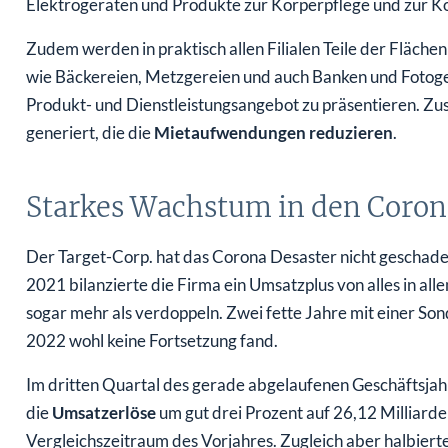
Elektrogeräten und Produkte zur Körperpflege und zur K
Zudem werden in praktisch allen Filialen Teile der Fläche
wie Bäckereien, Metzgereien und auch Banken und Fotoge
Produkt- und Dienstleistungsangebot zu präsentieren. Zu
generiert, die die
Mietaufwendungen reduzieren
.
Starkes Wachstum in den Coro
Der Target-Corp. hat das Corona Desaster nicht geschade
2021 bilanzierte die Firma ein Umsatzplus von alles in all
sogar mehr als verdoppeln. Zwei fette Jahre mit einer S
2022 wohl keine Fortsetzung fand.
Im dritten Quartal des gerade abgelaufenen Geschäftsjahre
die
Umsatzerlöse
um gut drei Prozent auf 26,12 Milliarde
Vergleichszeitraum des Vorjahres. Zugleich aber halbiert