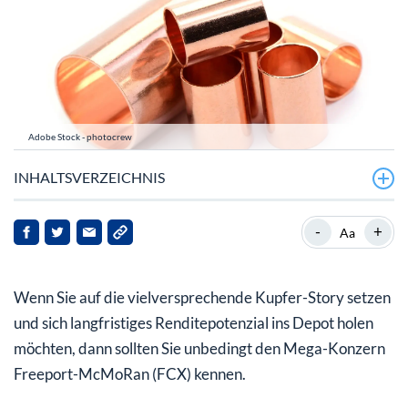
Adobe Stock - photocrew
INHALTSVERZEICHNIS
Kupfer-Player Freeport-McMoRan auf einen Blick
-
+
Aa
Kupferkonzern will Abraumhalden ausbeuten
Wenn Sie auf die vielversprechende Kupfer-Story setzen
Freeport forciert offenbar erst mal keine größeren
Zukäufe
und sich langfristiges Renditepotenzial ins Depot holen
möchten, dann sollten Sie unbedingt den Mega-Konzern
Mein Fazit für Sie: FCX-Aktie mit Potenzial
Freeport-McMoRan (FCX) kennen.