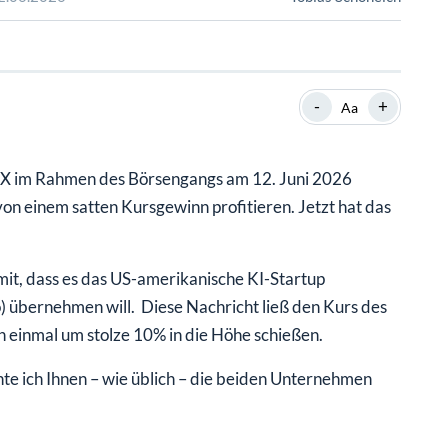
SHOP
SHOP
WEBINARE
WEBINARE
RATGEBER
RATGEBER
-
+
Aa
SHOP
WEBINARE
RATGEBER
X im Rahmen des Börsengangs am 12. Juni 2026
n einem satten Kursgewinn profitieren. Jetzt hat das
mit, dass es das US-amerikanische KI-Startup
 übernehmen will. Diese Nachricht ließ den Kurs des
inmal um stolze 10% in die Höhe schießen.
te ich Ihnen – wie üblich – die beiden Unternehmen