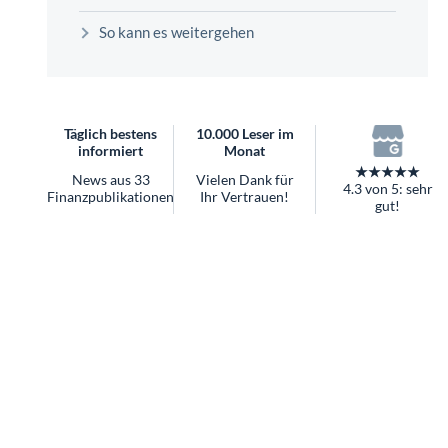
überhaupt?
So kann es weitergehen
Worauf Sie bei ETFs achten sollten
Täglich bestens
10.000 Leser im
informiert
Monat
★★★★★
News aus 33
Vielen Dank für
4.3 von 5: sehr
Finanzpublikationen
Ihr Vertrauen!
gut!