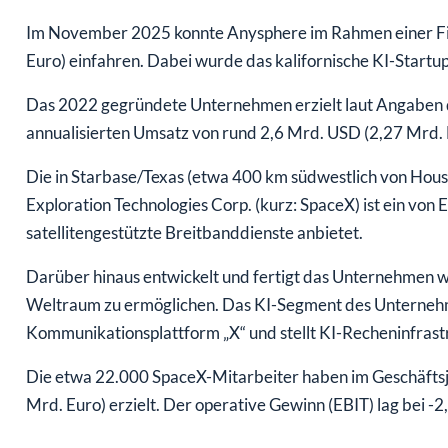
Im November 2025 konnte Anysphere im Rahmen einer Fi
Euro) einfahren. Dabei wurde das kalifornische KI-Startu
Das 2022 gegründete Unternehmen erzielt laut Angaben d
annualisierten Umsatz von rund 2,6 Mrd. USD (2,27 Mrd.
Die in Starbase/Texas (etwa 400 km südwestlich von Hous
Exploration Technologies Corp. (kurz: SpaceX) ist ein von
satellitengestützte Breitbanddienste anbietet.
Darüber hinaus entwickelt und fertigt das Unternehme
Weltraum zu ermöglichen. Das KI-Segment des Unternehme
Kommunikationsplattform „X“ und stellt KI-Recheninfrast
Die etwa 22.000 SpaceX-Mitarbeiter haben im Geschäfts
Mrd. Euro) erzielt. Der operative Gewinn (EBIT) lag bei -