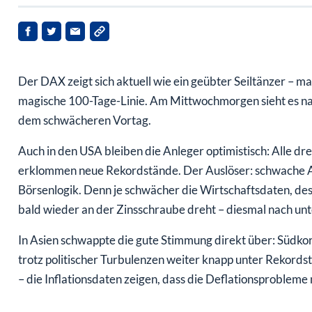
Der DAX zeigt sich aktuell wie ein geübter Seiltänzer – m
magische 100-Tage-Linie. Am Mittwochmorgen sieht es n
dem schwächeren Vortag.
Auch in den USA bleiben die Anleger optimistisch: Alle d
erklommen neue Rekordstände. Der Auslöser: schwache Ar
Börsenlogik. Denn je schwächer die Wirtschaftsdaten, de
bald wieder an der Zinsschraube dreht – diesmal nach unt
In Asien schwappte die gute Stimmung direkt über: Südko
trotz politischer Turbulenzen weiter knapp unter Rekords
– die Inflationsdaten zeigen, dass die Deflationsprobleme n