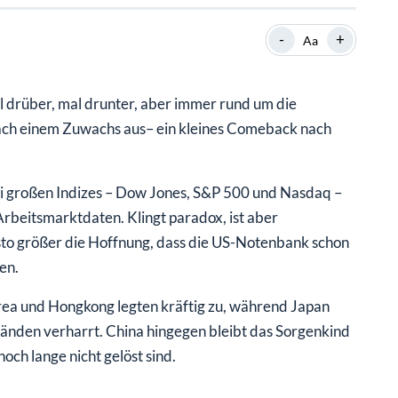
SHOP
SHOP
WEBINARE
WEBINARE
RATGEBER
RATGEBER
-
+
Aa
al drüber, mal drunter, aber immer rund um die
SHOP
WEBINARE
RATGEBER
ach einem Zuwachs aus– ein kleines Comeback nach
rei großen Indizes – Dow Jones, S&P 500 und Nasdaq –
beitsmarktdaten. Klingt paradox, ist aber
sto größer die Hoffnung, dass die US-Notenbank schon
en.
rea und Hongkong legten kräftig zu, während Japan
tänden verharrt. China hingegen bleibt das Sorgenkind
och lange nicht gelöst sind.