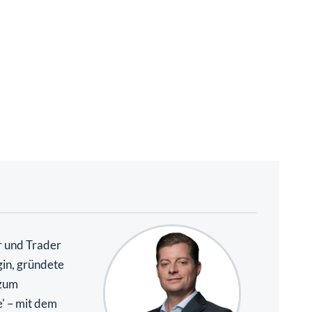
r und Trader
gin, gründete
 zum
e' – mit dem