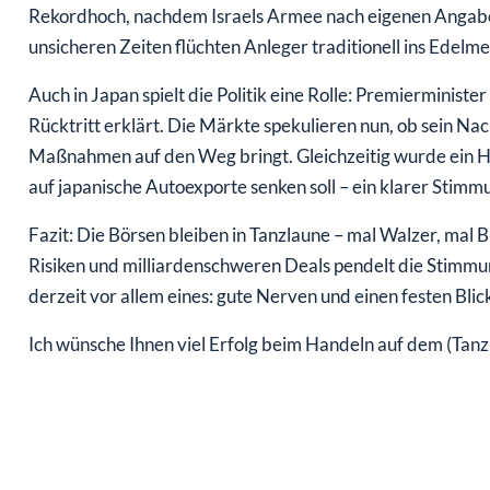
Rekordhoch, nachdem Israels Armee nach eigenen Angaben 
unsicheren Zeiten flüchten Anleger traditionell ins Edelmet
Auch in Japan spielt die Politik eine Rolle: Premierminist
Rücktritt erklärt. Die Märkte spekulieren nun, ob sein Nac
Maßnahmen auf den Weg bringt. Gleichzeitig wurde ein H
auf japanische Autoexporte senken soll – ein klarer Stimmu
Fazit: Die Börsen bleiben in Tanzlaune – mal Walzer, mal
Risiken und milliardenschweren Deals pendelt die Stimmu
derzeit vor allem eines: gute Nerven und einen festen Blic
Ich wünsche Ihnen viel Erfolg beim Handeln auf dem (Tanz