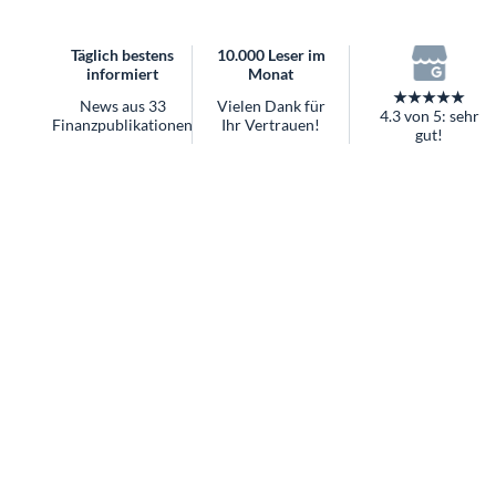
überhaupt?
Worauf Sie bei ETFs achten sollten
Täglich bestens
10.000 Leser im
informiert
Monat
★★★★★
News aus 33
Vielen Dank für
4.3 von 5: sehr
Finanzpublikationen
Ihr Vertrauen!
gut!