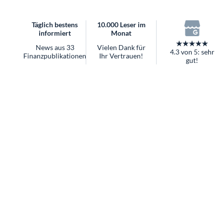
überhaupt?
Worauf Sie bei ETFs achten sollten
Täglich bestens
10.000 Leser im
informiert
Monat
★★★★★
News aus 33
Vielen Dank für
4.3 von 5: sehr
Finanzpublikationen
Ihr Vertrauen!
gut!