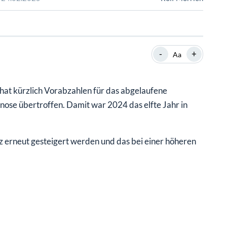
SHOP
SHOP
WEBINARE
WEBINARE
RATGEBER
RATGEBER
-
+
Aa
SHOP
WEBINARE
RATGEBER
 hat kürzlich Vorabzahlen für das abgelaufene
nose übertroffen. Damit war 2024 das elfte Jahr in
 erneut gesteigert werden und das bei einer höheren