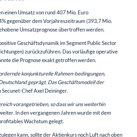
en einen Umsatz von rund 407 Mio. Euro
 3,4% gegenüber dem Vorjahreszeitraum (393,7 Mio.
ngehobene Umsatzprognose übertroffen werden.
 positive Geschäftsdynamik im Segment Public Sector
richtungen) zurückzuführen. Das vorläufige operative
konnte die Prognose exakt getroffen werden.
fordernde konjunkturelle Rahmen-bedingungen,
n Deutschland geprägt. Das Geschäftsmodell der
o Secunet-Chef Axel Deininger.
greich vorangetrieben, so dass wir uns weiterhin
 weiter. In den vergangenen Jahren wurde mit dem
profitables Wachstum gelegt.
legen kann, sollte der Aktienkurs noch Luft nach oben