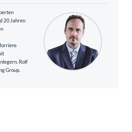
perten
nd 20 Jahren
en
Morriens
it
nlegern. Rolf
ing Group.