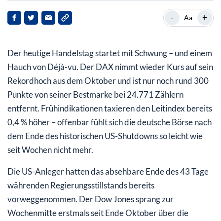
Unternehmensnachrichten / Einzelaktien
-
+
Aa
Politischer Einfluss
Der heutige Handelstag startet mit Schwung – und einem
Hauch von Déjà-vu. Der DAX nimmt wieder Kurs auf sein
Rekordhoch aus dem Oktober und ist nur noch rund 300
Punkte von seiner Bestmarke bei 24.771 Zählern
entfernt. Frühindikationen taxieren den Leitindex bereits
0,4 % höher – offenbar fühlt sich die deutsche Börse nach
dem Ende des historischen US-Shutdowns so leicht wie
seit Wochen nicht mehr.
Die US-Anleger hatten das absehbare Ende des 43 Tage
währenden Regierungsstillstands bereits
vorweggenommen. Der Dow Jones sprang zur
Wochenmitte erstmals seit Ende Oktober über die