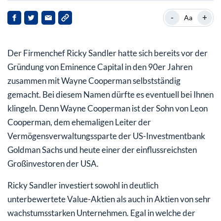
Ashland Global Holdings:
-
+
Aa
New Relic
Der Firmenchef Ricky Sandler hatte sich bereits vor der
Uber
Gründung von Eminence Capital in den 90er Jahren
zusammen mit Wayne Cooperman selbstständig
gemacht. Bei diesem Namen dürfte es eventuell bei Ihnen
klingeln. Denn Wayne Cooperman ist der Sohn von Leon
Cooperman, dem ehemaligen Leiter der
Vermögensverwaltungssparte der US-Investmentbank
Goldman Sachs und heute einer der einflussreichsten
Großinvestoren der USA.
Ricky Sandler investiert sowohl in deutlich
unterbewertete Value-Aktien als auch in Aktien von sehr
wachstumsstarken Unternehmen. Egal in welche der