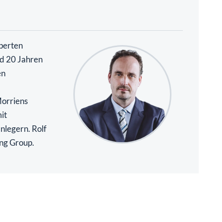
perten
nd 20 Jahren
en
Morriens
it
nlegern. Rolf
ing Group.