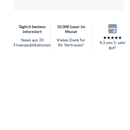
überhaupt?
Worauf Sie bei ETFs achten sollten
Täglich bestens
10.000 Leser im
informiert
Monat
★★★★★
News aus 33
Vielen Dank für
4.3 von 5: sehr
Finanzpublikationen
Ihr Vertrauen!
gut!