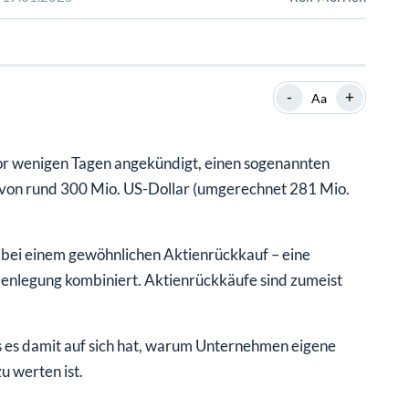
SHOP
SHOP
WEBINARE
WEBINARE
RATGEBER
RATGEBER
-
+
Aa
SHOP
WEBINARE
RATGEBER
r wenigen Tagen angekündigt, einen sogenannten
von rund 300 Mio. US-Dollar (umgerechnet 281 Mio.
s bei einem gewöhnlichen Aktienrückkauf – eine
enlegung kombiniert. Aktienrückkäufe sind zumeist
s es damit auf sich hat, warum Unternehmen eigene
u werten ist.