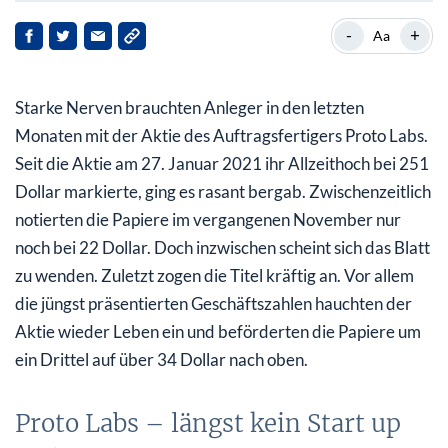
Proto Labs – längst kein Start up mehr
-
+
Aa
Spezialist für Kleinserienherstellung
Starke Nerven brauchten Anleger in den letzten
Quer durch die Branchen genutzt
Monaten mit der Aktie des Auftragsfertigers Proto Labs.
Proto Labs mit Umsatzrückgang im Schlussquartal
Seit die Aktie am 27. Januar 2021 ihr Allzeithoch bei 251
Dollar markierte, ging es rasant bergab. Zwischenzeitlich
Ein Blick hinter die Kulissen
notierten die Papiere im vergangenen November nur
Gewinn übertrifft Erwartungen
noch bei 22 Dollar. Doch inzwischen scheint sich das Blatt
zu wenden. Zuletzt zogen die Titel kräftig an. Vor allem
die jüngst präsentierten Geschäftszahlen hauchten der
Aktie wieder Leben ein und beförderten die Papiere um
ein Drittel auf über 34 Dollar nach oben.
Proto Labs – längst kein Start up