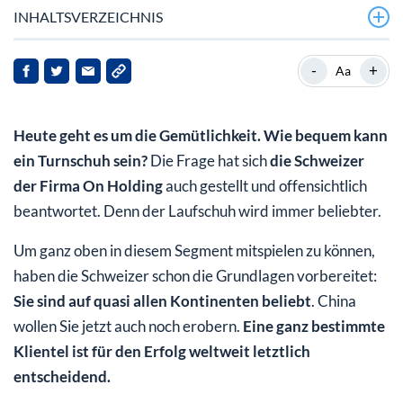
INHALTSVERZEICHNIS
ON Holding im Wochenchart
-
+
Aa
Diese Klientel entscheidet, ob es einen Run auf ON
Holding gibt
Heute geht es um die Gemütlichkeit. Wie bequem kann
Fazit
ein Turnschuh sein?
Die Frage hat sich
die Schweizer
der Firma On Holding
auch gestellt und offensichtlich
beantwortet. Denn der Laufschuh wird immer beliebter.
Um ganz oben in diesem Segment mitspielen zu können,
haben die Schweizer schon die Grundlagen vorbereitet:
Sie sind auf quasi allen Kontinenten beliebt
. China
wollen Sie jetzt auch noch erobern.
Eine ganz bestimmte
Klientel ist für den Erfolg weltweit letztlich
entscheidend.