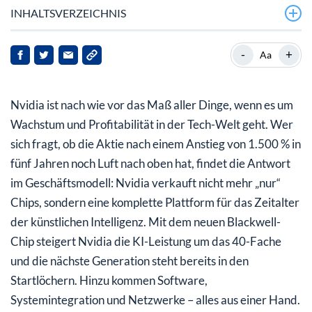
INHALTSVERZEICHNIS
Warum die Bewertung trotzdem Sinn ergibt
-
+
Aa
Was auf dem Spiel steht
Nvidia ist nach wie vor das Maß aller Dinge, wenn es um
Fazit
Wachstum und Profitabilität in der Tech-Welt geht. Wer
sich fragt, ob die Aktie nach einem Anstieg von 1.500 % in
fünf Jahren noch Luft nach oben hat, findet die Antwort
im Geschäftsmodell: Nvidia verkauft nicht mehr „nur“
Chips, sondern eine komplette Plattform für das Zeitalter
der künstlichen Intelligenz. Mit dem neuen Blackwell-
Chip steigert Nvidia die KI-Leistung um das 40-Fache
und die nächste Generation steht bereits in den
Startlöchern. Hinzu kommen Software,
Systemintegration und Netzwerke – alles aus einer Hand.