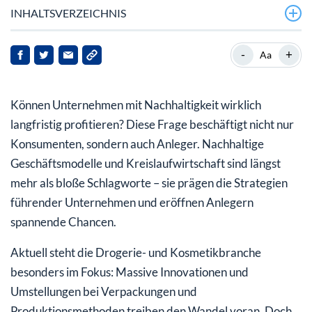
INHALTSVERZEICHNIS
Nachhaltigkeit und Kreislaufwirtschaft: Ein Megatrend
-
+
Aa
für Anleger
Ecolabs Stärken: Beeindruckende Zahlen und eine klare
Können Unternehmen mit Nachhaltigkeit wirklich
Vision
langfristig profitieren? Diese Frage beschäftigt nicht nur
Warum Ecolab auf Ihre Watchlist gehört
Konsumenten, sondern auch Anleger. Nachhaltige
Geschäftsmodelle und Kreislaufwirtschaft sind längst
mehr als bloße Schlagworte – sie prägen die Strategien
führender Unternehmen und eröffnen Anlegern
spannende Chancen.
Aktuell steht die Drogerie- und Kosmetikbranche
besonders im Fokus: Massive Innovationen und
Umstellungen bei Verpackungen und
Produktionsmethoden treiben den Wandel voran. Doch