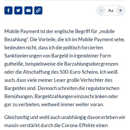
Wie funktionieren Mobile Payments?
-
+
Aa
Grundsätzlich kann man beim Mobile Payment fünf
Bereiche unterscheiden:
Mobile Payment ist der englische Begriff für „mobile
Mein Fazit: Das Bargeld wird technologisch wie
Bezahlung“. Die Vorteile, die ich im Mobile Payment sehe,
politisch abgeschafft – Mobile Payments sind das neue
bedeuten nicht, dass ich die politisch forcierten
Bargeld
Sanktionierungen von Bargeld in irgendeiner Form
gutheiße, beispielsweise die Barzahlungsobergrenzen
Meine Empfehlung: Der einfachste und günstigste Weg
oder die Abschaffung des 500-Euro-Scheins. Ich weiß
zu Ihrem sicheren Geld-Standbein in der Schweiz
auch, dass viele meiner Leser große Verfechter des
Bargeldes sind. Dennoch schreiten die regulatorischen
Bemühungen, Bargeldzahlungen einzuschränken oder
gar zu verbieten, weltweit immer weiter voran.
Gleichzeitig und wohl auch unabhängig davon erleben wir
massiv verstärkt durch die Corona-Effekte einen