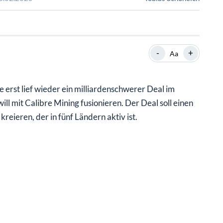
SHOP
SHOP
WEBINARE
WEBINARE
RATGEBER
RATGEBER
-
+
Aa
SHOP
WEBINARE
RATGEBER
erst lief wieder ein milliardenschwerer Deal im
ll mit Calibre Mining fusionieren. Der Deal soll einen
eieren, der in fünf Ländern aktiv ist.