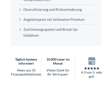
überhaupt?
Worauf Sie bei ETFs achten sollten
Diversifizierung und Risikominderung
Angebotspreis mit minimalem Premium
Zustimmungsquoten und Break Up-
Gebühren
Täglich bestens
10.000 Leser im
informiert
Monat
★★★★★
News aus 33
Vielen Dank für
4.3 von 5: sehr
Finanzpublikationen
Ihr Vertrauen!
gut!