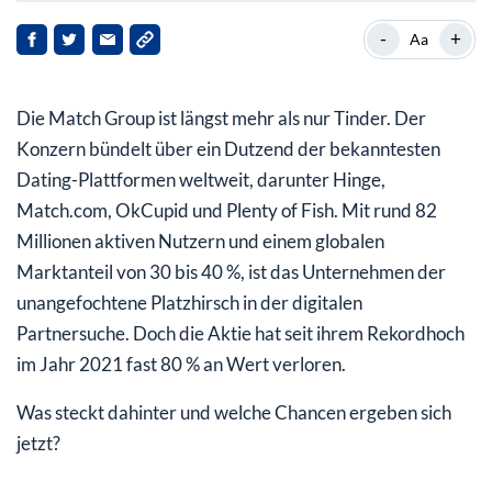
Strategiewechsel und neuer CEO
-
+
Aa
Fundament solide, aber Wachstum gefragt
Die Match Group ist längst mehr als nur Tinder. Der
Fazit: Geduld oder Gelegenheit?
Konzern bündelt über ein Dutzend der bekanntesten
Dating-Plattformen weltweit, darunter Hinge,
Match.com, OkCupid und Plenty of Fish. Mit rund 82
Millionen aktiven Nutzern und einem globalen
Marktanteil von 30 bis 40 %, ist das Unternehmen der
unangefochtene Platzhirsch in der digitalen
Partnersuche. Doch die Aktie hat seit ihrem Rekordhoch
im Jahr 2021 fast 80 % an Wert verloren.
Was steckt dahinter und welche Chancen ergeben sich
jetzt?