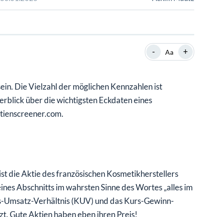
SHOP
SHOP
WEBINARE
WEBINARE
RATGEBER
RATGEBER
-
+
Aa
SHOP
WEBINARE
RATGEBER
in. Die Vielzahl der möglichen Kennzahlen ist
rblick über die wichtigsten Eckdaten eines
ktienscreener.com.
 die Aktie des französischen Kosmetikherstellers
eines Abschnitts im wahrsten Sinne des Wortes „alles im
urs-Umsatz-Verhältnis (KUV) und das Kurs-Gewinn-
tzt. Gute Aktien haben eben ihren Preis!