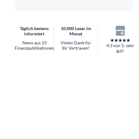
überhaupt?
Worauf Sie bei ETFs achten sollten
Täglich bestens
10.000 Leser im
informiert
Monat
★★★★★
News aus 33
Vielen Dank für
4.3 von 5: sehr
Finanzpublikationen
Ihr Vertrauen!
gut!