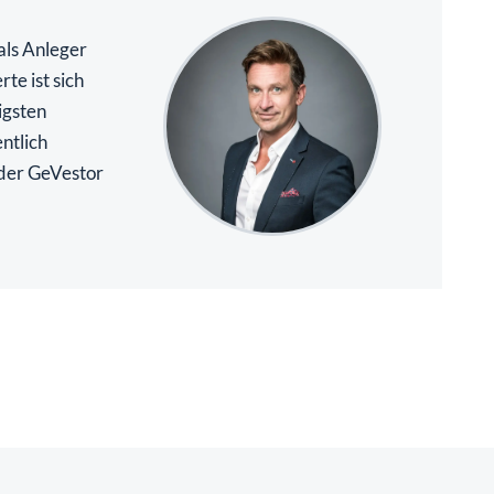
als Anleger
te ist sich
igsten
ntlich
 der GeVestor