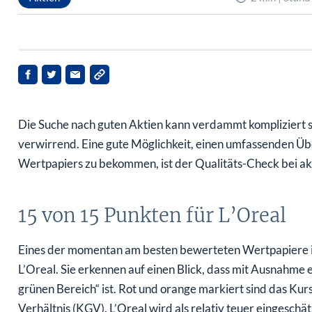
Die Suche nach guten Aktien kann verdammt kompliziert se
verwirrend. Eine gute Möglichkeit, einen umfassenden Übe
Wertpapiers zu bekommen, ist der Qualitäts-Check bei a
15 von 15 Punkten für L’Oreal
Eines der momentan am besten bewerteten Wertpapiere ist
L’Oreal. Sie erkennen auf einen Blick, dass mit Ausnahme 
grünen Bereich“ ist. Rot und orange markiert sind das K
Verhältnis (KGV). L’Oreal wird als relativ teuer eingeschä