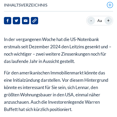
INHALTSVERZEICHNIS
Lennar: größter Wohnungsbauer in den USA
-
+
Aa
Ertragswende in Sicht
In der vergangenen Woche hat die US-Notenbank
200-Tage-Linie zurückerobert
erstmals seit Dezember 2024 den Leitzins gesenkt und –
noch wichtiger – zwei weitere Zinssenkungen noch für
das laufende Jahr in Aussicht gestellt.
Für den amerikanischen Immobilienmarkt könnte das
eine Initialzündung darstellen. Vor diesem Hintergrund
könnte es interessant für Sie sein, sich Lennar, den
größten Wohnungsbauer in den USA, einmal näher
anzuschauen. Auch die Investorenlegende Warren
Buffett hat sich kürzlich positioniert.