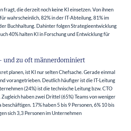
fragt, die derzeit noch keine KI einsetzen. Von ihnen
ür wahrscheinlich, 82% in der IT-Abteilung, 81% im
 der Buchhaltung. Dahinter folgen Strategieentwicklung
auch 40% halten KI in Forschung und Entwicklung für
– und zu oft männerdominiert
ret planen, ist KI nur selten Chefsache. Gerade einmal
 vorangetrieben. Deutlich häufiger ist die IT-Leitung
nternehmen (24%) ist die technische Leitung bzw. CTO
O. Zugleich haben zwei Drittel (65%) Teams von weniger
 beschäftigen. 17% haben 5 bis 9 Personen, 6% 10 bis
igen sich 3,3 Personen im Unternehmen