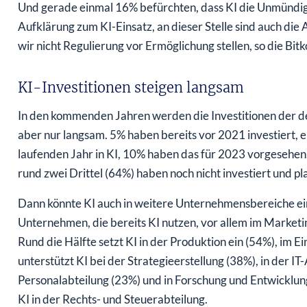
Und gerade einmal 16% befürchten, dass KI die Unmündigk
Aufklärung zum KI-Einsatz, an dieser Stelle sind auch die
wir nicht Regulierung vor Ermöglichung stellen, so die Bi
KI-Investitionen steigen langsam
In den kommenden Jahren werden die Investitionen der deu
aber nur langsam. 5% haben bereits vor 2021 investiert, 
laufenden Jahr in KI, 10% haben das für 2023 vorgesehen
rund zwei Drittel (64%) haben noch nicht investiert und pl
Dann könnte KI auch in weitere Unternehmensbereiche einz
Unternehmen, die bereits KI nutzen, vor allem im Marke
Rund die Hälfte setzt KI in der Produktion ein (54%), im E
unterstützt KI bei der Strategieerstellung (38%), in der IT
Personalabteilung (23%) und in Forschung und Entwicklu
KI in der Rechts- und Steuerabteilung.