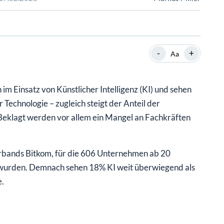
SHOP
SHOP
WEBINARE
WEBINARE
RATGEBER
RATGEBER
-
+
Aa
SHOP
WEBINARE
RATGEBER
 Einsatz von Künstlicher Intelligenz (KI) und sehen
Technologie – zugleich steigt der Anteil der
 Beklagt werden vor allem ein Mangel an Fachkräften
verbands Bitkom, für die 606 Unternehmen ab 20
t wurden. Demnach sehen 18% KI weit überwiegend als
e.