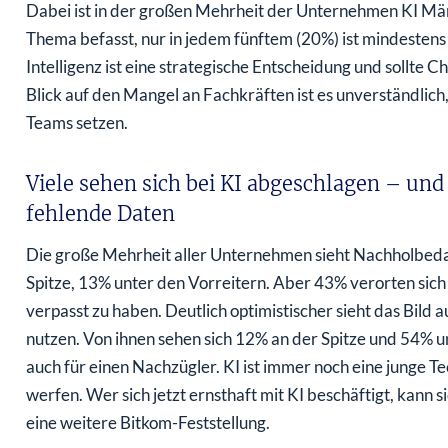
Dabei ist in der großen Mehrheit der Unternehmen KI Män
Thema befasst, nur in jedem fünftem (20%) ist mindestens 
Intelligenz ist eine strategische Entscheidung und sollte 
Blick auf den Mangel an Fachkräften ist es unverständlic
Teams setzen.
Viele sehen sich bei KI abgeschlagen – un
fehlende Daten
Die große Mehrheit aller Unternehmen sieht Nachholbedarf 
Spitze, 13% unter den Vorreitern. Aber 43% verorten sic
verpasst zu haben. Deutlich optimistischer sieht das Bild 
nutzen. Von ihnen sehen sich 12% an der Spitze und 54% un
auch für einen Nachzügler. KI ist immer noch eine junge Tec
werfen. Wer sich jetzt ernsthaft mit KI beschäftigt, kann
eine weitere Bitkom-Feststellung.