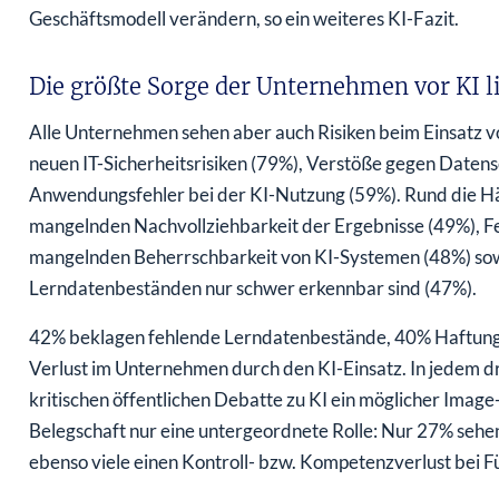
Geschäftsmodell verändern, so ein weiteres KI-Fazit.
Die größte Sorge der Unternehmen vor KI li
Alle Unternehmen sehen aber auch Risiken beim Einsatz v
neuen IT-Sicherheitsrisiken (79%), Verstöße gegen Date
Anwendungsfehler bei der KI-Nutzung (59%). Rund die Häl
mangelnden Nachvollziehbarkeit der Ergebnisse (49%), F
mangelnden Beherrschbarkeit von KI-Systemen (48%) sowi
Lerndatenbeständen nur schwer erkennbar sind (47%).
42% beklagen fehlende Lerndatenbestände, 40% Haftun
Verlust im Unternehmen durch den KI-Einsatz. In jedem d
kritischen öffentlichen Debatte zu KI ein möglicher Imag
Belegschaft nur eine untergeordnete Rolle: Nur 27% sehen
ebenso viele einen Kontroll- bzw. Kompetenzverlust bei 