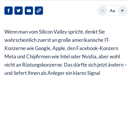
Mehr Hightech aus Kalifornien das für US-Militär
-
+
Aa
Chinas Schlüsseltechnologien überflügeln USA
Wenn man vom Silicon Valley spricht, denkt Sie
Neue Pentagon-Einheit soll Investitionen ankurbeln
wahrscheinlich zuerst an große amerikanische IT-
Private Investitionen haben sich versechsfacht
Konzerne wie Google, Apple, den Facebook-Konzern
Meta und Chipfirmen wie Intel oder Nvidia, aber wohl
Dieser Sektor wird für Sie als Anleger noch wichtiger
nicht an Rüstungskonzerne. Das dürfte sich jetzt ändern –
Die Krise als Innovationsbeschleuniger
und liefert Ihnen als Anleger ein klares Signal