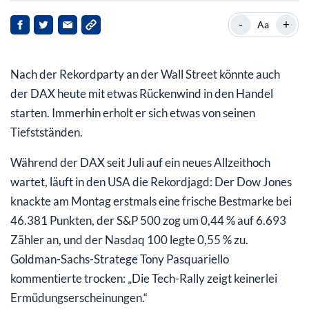
Unternehmensnachrichten & Einzelaktien
-
+
Aa
Politischer Einfluss
Nach der Rekordparty an der Wall Street könnte auch
Fazit:
der DAX heute mit etwas Rückenwind in den Handel
starten. Immerhin erholt er sich etwas von seinen
Tiefstständen.
Während der DAX seit Juli auf ein neues Allzeithoch
wartet, läuft in den USA die Rekordjagd: Der Dow Jones
knackte am Montag erstmals eine frische Bestmarke bei
46.381 Punkten, der S&P 500 zog um 0,44 % auf 6.693
Zähler an, und der Nasdaq 100 legte 0,55 % zu.
Goldman-Sachs-Stratege Tony Pasquariello
kommentierte trocken: „Die Tech-Rally zeigt keinerlei
Ermüdungserscheinungen.“