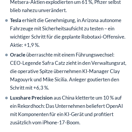
Metsera-Aktien explodierten um 61 %, Pfizer selbst
blieb nahezu unverändert.
Tesla
erhielt die Genehmigung, in Arizona autonome
Fahrzeuge mit Sicherheitsaufsicht zu testen – ein
wichtiger Schritt für die geplante Robotaxi-Offensive.
Aktie: +1,9 %.
Oracle
überraschte mit einem Führungswechsel:
CEO-Legende Safra Catz zieht in den Verwaltungsrat,
die operative Spitze übernehmen KI-Manager Clay
Magouyrk und Mike Sicilia. Anleger goutierten den
Schritt mit +6,3 %.
Luxshare Precision
aus China kletterte um 10 % auf
ein Rekordhoch: Das Unternehmen beliefert OpenAI
mit Komponenten für ein KI-Gerät und profitiert
zusätzlich vom iPhone-17-Boom.