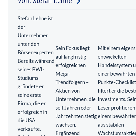
Stefan Lehne ist
der
Unternehmer
unter den
Sein Fokus liegt
Mit einem eigens
Börsenexperten.
auf langfristig
entwickelten
Bereits während
erfolgreichen
Handelssystem 
seines BWL-
Mega-
einer bewährten 
Studiums
Trendfolgern –
Punkte-Checklis
gründete er
Aktien von
filtert er die bes
seine erste
Unternehmen, die
Investments. Sei
Firma, die er
seit Jahren oder
Leser profitieren
erfolgreich in
Jahrzehnten stetig
einem bewährte
die USA
wachsen.
aus stabilen
verkaufte.
Ergänzend
Wachstumsaktie
Seitdem widmet