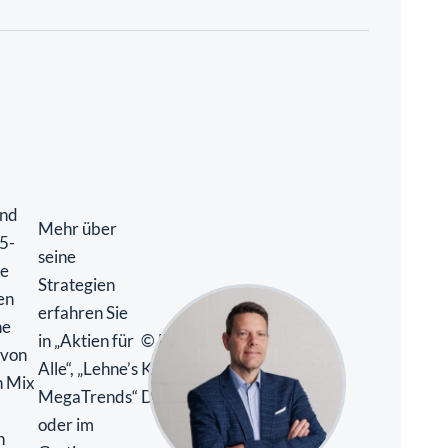
und
Mehr über
5-
seine
te
Strategien
ten
erfahren Sie
ne
in „Aktien für
© Foto:
 von
Alle“, „Lehne’s
Klaudius
n Mix
MegaTrends“
Dziuk
oder im
n
Gratis-