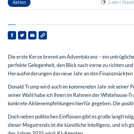
Die erste Kerze brennt am Adventskranz – ein untrügliches
perfekte Gelegenheit, den Blick nach vorne zu richten u
Herausforderungen das neue Jahr an den Finanzmärkten b
Donald Trump wird auch im kommenden Jahr mit seiner Pol
seiner Wahl habe ich Ihnen im Rahmen der Whitehouse-Tra
konkrete Aktienempfehlungen hierfür gegeben. Die positive 
Doch neben politischen Einflüssen gibt es große langfristi
dieser Megatrends ist die künstliche Intelligenz, und ich g
des Jahres 2025 wird: KI-Agenten.