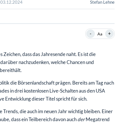
SHOP
SHOP
WEBINARE
WEBINARE
RATGEBER
RATGEBER
-
+
Aa
SHOP
WEBINARE
RATGEBER
 Zeichen, dass das Jahresende naht. Es ist die
nd darüber nachzudenken, welche Chancen und
ereithält.
itik die Börsenlandschaft prägen. Bereits am Tag nach
des in drei kostenlosen Live-Schalten aus den USA
Entwicklung dieser Titel spricht für sich.
ge Trends, die auch im neuen Jahr wichtig bleiben. Einer
laube, dass ein Teilbereich davon auch
der
Megatrend