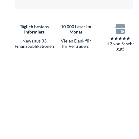
überhaupt?
Worauf Sie bei ETFs achten sollten
Täglich bestens
10.000 Leser im
informiert
Monat
★★★★★
News aus 33
Vielen Dank für
4.3 von 5: sehr
Finanzpublikationen
Ihr Vertrauen!
gut!