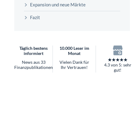
überhaupt?
Expansion und neue Märkte
Worauf Sie bei ETFs achten sollten
Fazit
Täglich bestens
10.000 Leser im
informiert
Monat
★★★★★
News aus 33
Vielen Dank für
4.3 von 5: sehr
Finanzpublikationen
Ihr Vertrauen!
gut!