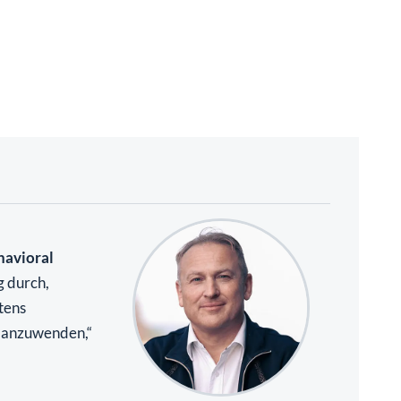
havioral
g durch,
tens
e anzuwenden,“