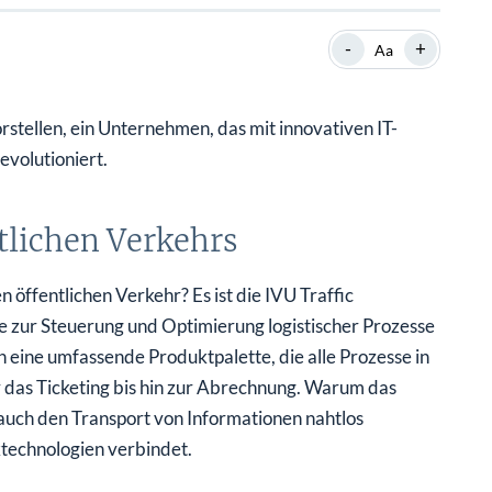
SHOP
SHOP
WEBINARE
WEBINARE
RATGEBER
RATGEBER
-
+
Aa
rstellen, ein Unternehmen, das mit innovativen IT-
SHOP
WEBINARE
RATGEBER
volutioniert.
tlichen Verkehrs
öffentlichen Verkehr? Es ist die IVU Traffic
re zur Steuerung und Optimierung logistischer Prozesse
n eine umfassende Produktpalette, die alle Prozesse in
 das Ticketing bis hin zur Abrechnung. Warum das
n auch den Transport von Informationen nahtlos
ktechnologien verbindet.