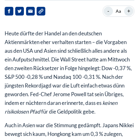
Unternehmensnachrichten / Einzelaktien
-
+
Aa
Politischer Einfluss
Heute dürfte der Handel an den deutschen
Fazit:
Aktienmärkten eher verhalten starten – die Vorgaben
aus den USA und Asien sind schließlich alles andere als
ein Aufputschmittel. Die Wall Street hatte am Mittwoch
den zweiten Rücksetzer in Folge hingelegt: Dow -0,37 %,
S&P 500 -0,28 % und Nasdaq 100 -0,31 %. Nach der
jüngsten Rekordjagd war die Luft einfach etwas dünn
geworden. Fed-Chef Jerome Powell tat sein Übriges,
indem er nüchtern daran erinnerte, dass es
keinen
risikolosen Pfad
für die Geldpolitik gebe.
Auch in Asien war die Stimmung gedämpft. Japans Nikkei
bewegt sich kaum, Hongkong kam um 0,3 % zulegen,