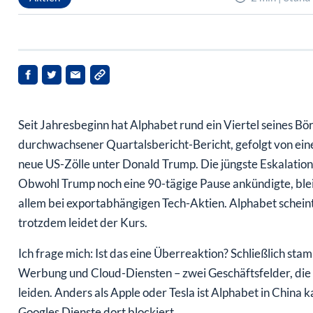
Seit Jahresbeginn hat Alphabet rund ein Viertel seines Bör
durchwachsener Quartalsbericht-Bericht, gefolgt von ei
neue US-Zölle unter Donald Trump. Die jüngste Eskalation:
Obwohl Trump noch eine 90-tägige Pause ankündigte, bleibt
allem bei exportabhängigen Tech-Aktien. Alphabet scheint
trotzdem leidet der Kurs.
Ich frage mich: Ist das eine Überreaktion? Schließlich st
Werbung und Cloud-Diensten – zwei Geschäftsfelder, die 
leiden. Anders als Apple oder Tesla ist Alphabet in China 
Googles Dienste dort blockiert.