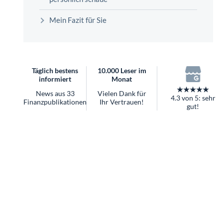
überhaupt?
Worauf Sie bei ETFs achten sollten
Mein Fazit für Sie
Täglich bestens
10.000 Leser im
informiert
Monat
★★★★★
News aus 33
Vielen Dank für
4.3 von 5: sehr
Finanzpublikationen
Ihr Vertrauen!
gut!