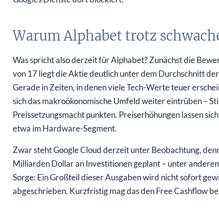
Warum Alphabet trotz schwacher
Was spricht also derzeit für Alphabet? Zunächst die Bew
von 17 liegt die Aktie deutlich unter dem Durchschnitt de
Gerade in Zeiten, in denen viele Tech-Werte teuer erschein
sich das makroökonomische Umfeld weiter eintrüben – Sti
Preissetzungsmacht punkten. Preiserhöhungen lassen sich
etwa im Hardware-Segment.
Zwar steht Google Cloud derzeit unter Beobachtung, denn 
Milliarden Dollar an Investitionen geplant – unter anderem 
Sorge: Ein Großteil dieser Ausgaben wird nicht sofort g
abgeschrieben. Kurzfristig mag das den Free Cashflow bela