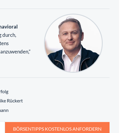
havioral
g durch,
tens
e anzuwenden,“
folg
ike Rückert
mann
BÖRSENTIPPS KOSTENLOS ANFORDERN