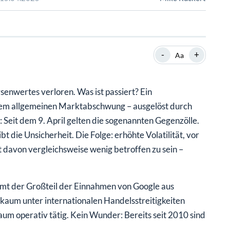
SHOP
SHOP
WEBINARE
WEBINARE
RATGEBER
RATGEBER
-
+
Aa
SHOP
WEBINARE
RATGEBER
senwertes verloren. Was ist passiert? Ein
nem allgemeinen Marktabschwung – ausgelöst durch
 Seit dem 9. April gelten die sogenannten Gegenzölle.
 die Unsicherheit. Die Folge: erhöhte Volatilität, vor
 davon vergleichsweise wenig betroffen zu sein –
ammt der Großteil der Einnahmen von Google aus
kaum unter internationalen Handelsstreitigkeiten
kaum operativ tätig. Kein Wunder: Bereits seit 2010 sind