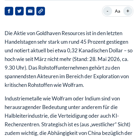
Magno-Projekt: Goldhaven Resources findet Wolfram
-
+
Aa
Goldhaven Resources Aktie: Eine Wette – aber eine
spannende
Die Aktie von Goldhaven Resources ist in den letzten
Handelstagen sehr stark um rund 45 Prozent gestiegen
und notiert aktuell bei etwa 0,32 Kanadischen Dollar – so
hoch wie seit März nicht mehr (Stand: 28. Mai 2026, ca.
9.30 Uhr). Das Rohstoffunternehmen gehört zu den
spannendsten Akteuren im Bereich der Exploration von
kritischen Rohstoffen wie Wolfram.
Industriemetalle wie Wolfram oder Indium sind von
herausragender Bedeutung unter anderem für die
Halbleiterindustrie, die Verteidigung oder auch KI-
Rechenzentren. Strategisch ist es (aus „westlicher“ Sicht)
zudem wichtig, die Abhängigkeit von China bezüglich der