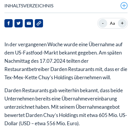
INHALTSVERZEICHNIS
Die Restaurantketten-Betreiber im
-
+
Aa
Fokus
All-Cash-Übernahmeangebot mit solider Prämie
In der vergangenen Woche wurde eine Übernahme auf
So reagierte die Börse
dem US-Fastfood-Markt bekannt gegeben. Am späten
Nachmittag des 17.07.2024 teilten der
So soll es weitergehen
Restaurantbetreiber Darden Restaurants mit, dass er die
Tex-Mex-Kette Chuy’s Holdings übernehmen will.
Darden Restaurants gab weiterhin bekannt, dass beide
Unternehmen bereits eine Übernahmevereinbarung
unterzeichnet haben. Mit seinem Übernahmeangebot
bewertet Darden Chuy’s Holdings mit etwa 605 Mio. US-
Dollar (USD – etwa 556 Mio. Euro).