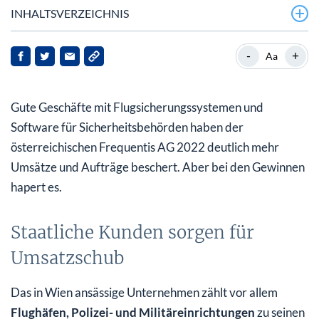
INHALTSVERZEICHNIS
Staatliche Kunden sorgen für Umsatzschub
-
+
Aa
Erstmals mehr als 400 Millionen Euro Umsatz
Gute Geschäfte mit Flugsicherungssystemen und
Sehr verhaltener Ausblick auf 2023
Software für Sicherheitsbehörden haben der
österreichischen Frequentis AG 2022 deutlich mehr
Umsätze und Aufträge beschert. Aber bei den Gewinnen
hapert es.
Staatliche Kunden sorgen für
Umsatzschub
Das in Wien ansässige Unternehmen zählt vor allem
Flughäfen, Polizei- und Militäreinrichtungen
zu seinen