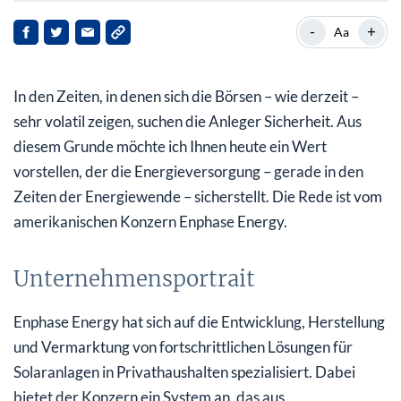
Unternehmensportrait
-
+
Aa
Aktie kletterte um mehr als 3.800% innerhalb von 5
Jahren
In den Zeiten, in denen sich die Börsen – wie derzeit –
Beeindruckende Zahlen
sehr volatil zeigen, suchen die Anleger Sicherheit. Aus
diesem Grunde möchte ich Ihnen heute ein Wert
vorstellen, der die Energieversorgung – gerade in den
Zeiten der Energiewende – sicherstellt. Die Rede ist vom
amerikanischen Konzern Enphase Energy.
Unternehmensportrait
Enphase Energy hat sich auf die Entwicklung, Herstellung
und Vermarktung von fortschrittlichen Lösungen für
Solaranlagen in Privathaushalten spezialisiert. Dabei
bietet der Konzern ein System an, das aus