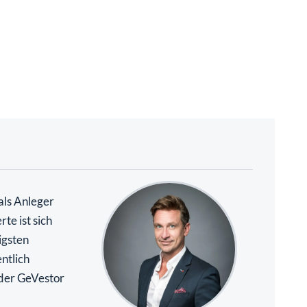
als Anleger
te ist sich
igsten
ntlich
 der GeVestor