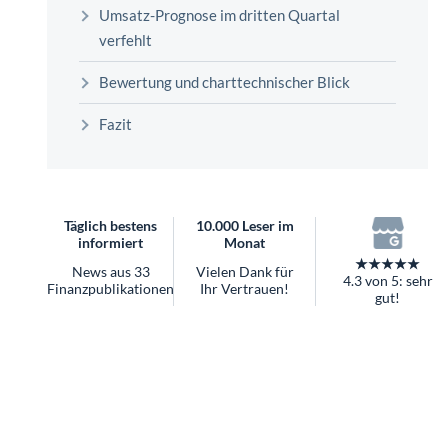
überhaupt?
Umsatz-Prognose im dritten Quartal
Worauf Sie bei ETFs achten sollten
verfehlt
Bewertung und charttechnischer Blick
Fazit
Täglich bestens
10.000 Leser im
informiert
Monat
★★★★★
News aus 33
Vielen Dank für
4.3 von 5: sehr
Finanzpublikationen
Ihr Vertrauen!
gut!