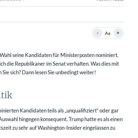
SHOP
SHOP
WEBINARE
WEBINARE
RATGEBER
RATGEBER
-
+
Aa
SHOP
WEBINARE
RATGEBER
Wahl seine Kandidaten für Ministerposten nominiert.
ich die Republikaner im Senat verhalten. Was dies mit
n Sie sich? Dann lesen Sie unbedingt weiter!
tik
erten Kandidaten teils als „unqualifiziert“ oder gar
s Auswahl hingegen konsequent. Trump hatte es als einen
tszeit zu sehr auf Washington-Insider eingelassen zu