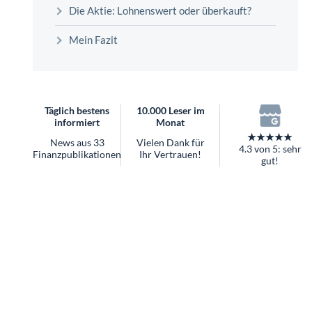
überhaupt?
Die Aktie: Lohnenswert oder überkauft?
Worauf Sie bei ETFs achten sollten
Mein Fazit
Täglich bestens
10.000 Leser im
informiert
Monat
★★★★★
News aus 33
Vielen Dank für
4.3 von 5: sehr
Finanzpublikationen
Ihr Vertrauen!
gut!