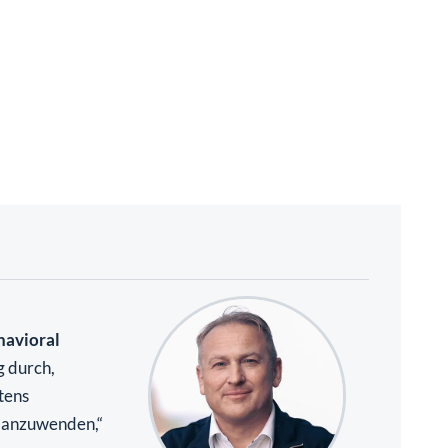
havioral
g durch,
tens
e anzuwenden,“