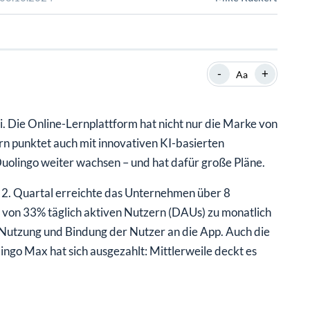
SHOP
SHOP
WEBINARE
WEBINARE
RATGEBER
RATGEBER
-
+
Aa
SHOP
WEBINARE
RATGEBER
. Die Online-Lernplattform hat nicht nur die Marke von
n punktet auch mit innovativen KI-basierten
uolingo weiter wachsen – und hat dafür große Pläne.
 2. Quartal erreichte das Unternehmen über 8
 von 33% täglich aktiven Nutzern (DAUs) zu monatlich
e Nutzung und Bindung der Nutzer an die App. Auch die
go Max hat sich ausgezahlt: Mittlerweile deckt es