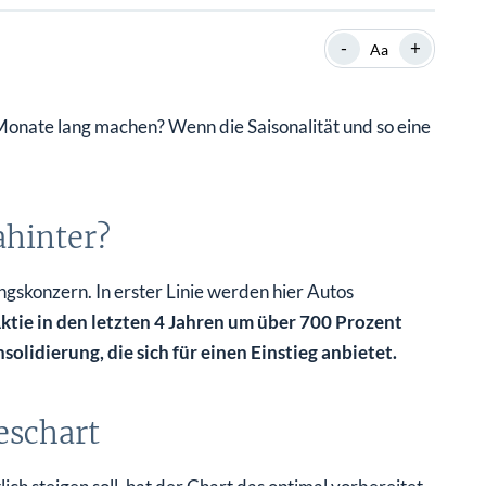
SHOP
SHOP
WEBINARE
WEBINARE
RATGEBER
RATGEBER
-
+
Aa
 2 Monate lang machen? Wenn die Saisonalität und so eine
SHOP
WEBINARE
RATGEBER
hinter?
ngskonzern. In erster Linie werden hier Autos
 Aktie in den letzten 4 Jahren um über 700 Prozent
olidierung, die sich für einen Einstieg anbietet.
eschart