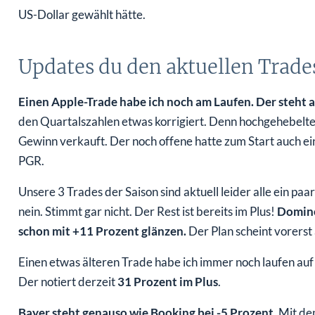
US-Dollar gewählt hätte.
Updates du den aktuellen Trade
Einen Apple-Trade habe ich noch am Laufen. Der steht ak
den Quartalszahlen etwas korrigiert. Denn hochgehebelten
Gewinn verkauft. Der noch offene hatte zum Start auch ei
PGR.
Unsere 3 Trades der Saison sind aktuell leider alle ein pa
nein. Stimmt gar nicht. Der Rest ist bereits im Plus!
Domino
schon mit +11 Prozent glänzen.
Der Plan scheint vorerst
Einen etwas älteren Trade habe ich immer noch laufen auf
Der notiert derzeit
31 Prozent im Plus
.
Bayer steht genauso wie Booking bei -5 Prozent
. Mit de