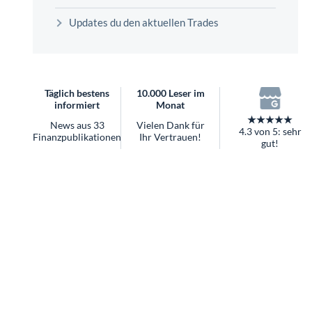
überhaupt?
Updates du den aktuellen Trades
Worauf Sie bei ETFs achten sollten
Täglich bestens
10.000 Leser im
informiert
Monat
★★★★★
News aus 33
Vielen Dank für
4.3 von 5: sehr
Finanzpublikationen
Ihr Vertrauen!
gut!