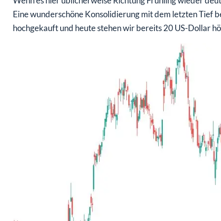
Wenn es hier üblicherweise Richtung Frühling wieder deutli
Eine wunderschöne Konsolidierung mit dem letzten Tief b
hochgekauft und heute stehen wir bereits 20 US-Dollar hö