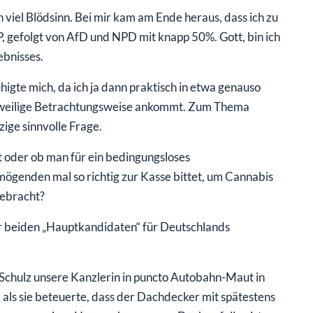
ch viel Blödsinn. Bei mir kam am Ende heraus, dass ich zu
, gefolgt von AfD und NPD mit knapp 50%. Gott, bin ich
ebnisses.
igte mich, da ich ja dann praktisch in etwa genauso
ie jeweilige Betrachtungsweise ankommt. Zum Thema
zige sinnvolle Frage.
t oder ob man für ein bedingungsloses
ögenden mal so richtig zur Kasse bittet, um Cannabis
gebracht?
r beiden „Hauptkandidaten“ für Deutschlands
 Schulz unsere Kanzlerin in puncto Autobahn-Maut in
, als sie beteuerte, dass der Dachdecker mit spätestens