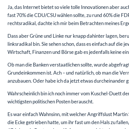
Ja, das Internet bietet so viele tolle Innovationen aber au
fast 70% die CDU/CSU wählen sollte, zu rund 60% die FDP
rechtsradikal, dachte ich mir beim Betrachten meines Erg
Dass aber Grüne und Linke nur knapp dahinter lagen, beruh
linksradikal bin. Sie sehen schon, dass es einfach auf d
Wirtschaft, Finanzen und Börse gab es jedenfalls keine ein
Ob man die Banken verstaatlichen sollte, wurde abgefrag
Grundeinkommen ist. Ach – und natürlich, ob man die Verm
anzubauen. Oder habe ich da jetzt etwas durcheinander 
Wahrscheinlich bin ich noch immer vom Kuschel-Duett de
wichtigsten politischen Posten berauscht.
Es war einfach Wahnsinn, mit welcher Angriffslust Martin
die Ecke getrieben hatte, um ihr fast um den Hals zu fallen