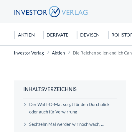
AKTIEN
DERIVATE
DEVISEN
ROHSTO
Investor Verlag
Aktien
Die Reichen sollen endlich Can
DEUTSCHLAND
CFDS & CFD-HANDEL
EURO
EDELMETALLE
AKTIEN KAUFEN
USA
FUTURE
US DOLL
ROHSTO
CHARTA
DAX 40
CFDs für Anfänger
Gold
Dividendenaktien
Dow Jone
Dax Futur
Seltene E
Candlesti
MDAX
Silber
Orderarten
NASDAQ 
Rohöl
Elliot Wa
INHALTSVERZEICHNIS
SDAX
Platin
Kapitalschutzwissen
S&P 500
Erdgas
Technisch
Der Wahl-O-Mat sorgt für den Durchblick
Mercedes Benz Aktie
Kupfer
Wirtschaftstheorien
Tesla Mot
Agrar Roh
oder auch für Verwirrung
FONDS
Biontech Aktie
Palladium
Apple Akt
Graphit
Sechzehn Mal werden wir noch wach, …
Sinnvolles Fondssparen: Geht das