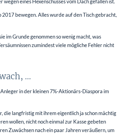
er wegen eines Hexenschusses vom Dach gefallen ist.
no 2017 bewegen. Alles wurde auf den Tisch gebracht,
ss sie im Grunde genommen so wenig macht, was
Versäumnissen zumindest viele mögliche Fehler nicht
wach, …
 Anleger in der kleinen 7%-Aktionärs-Diaspora im
, die langfristig mit ihrem eigentlich ja schon mächtig
ren wollen, nicht noch einmal zur Kasse gebeten
ßeren Zuwächsen nach ein paar Jahren veräußern, um