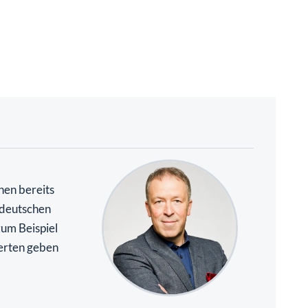
nen bereits
r deutschen
zum Beispiel
erten geben