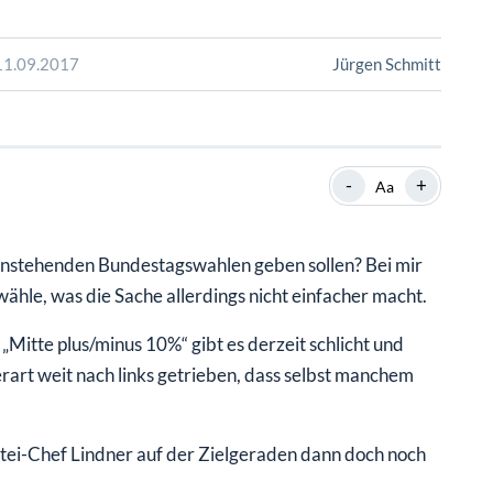
SHOP
SHOP
WEBINARE
WEBINARE
RATGEBER
RATGEBER
 11.09.2017
Jürgen Schmitt
SHOP
WEBINARE
RATGEBER
-
+
Aa
 anstehenden Bundestagswahlen geben sollen? Bei mir
t wähle, was die Sache allerdings nicht einfacher macht.
itte plus/minus 10%“ gibt es derzeit schlicht und
rart weit nach links getrieben, dass selbst manchem
artei-Chef Lindner auf der Zielgeraden dann doch noch