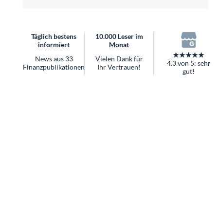
überhaupt?
Worauf Sie bei ETFs achten sollten
Täglich bestens
10.000 Leser im
informiert
Monat
★★★★★
News aus 33
Vielen Dank für
4.3 von 5: sehr
Finanzpublikationen
Ihr Vertrauen!
gut!