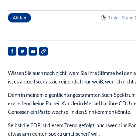
Aktien
3 min | Stand
Wissen Sie auch noch nicht, wem Sie Ihre Stimme bei den
ist es aktuell so, dass ich eigentlich nur weiß, wen ich nich
Denn in meinem eigentlich angestammten Such-Spektrum „M
ergreifend keine Partei. Kanzlerin Merkel hat ihre CDU de
Genossen ein Parteiwechsel in den Sinn kommen könnte.
Selbst die FDP ist diesem Trend gefolgt, auch wenn ihr P
etwas am rechten Spektrum „fischen“ will.