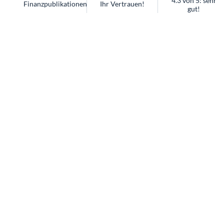
4.3 von 5: sehr
Finanzpublikationen
Ihr Vertrauen!
gut!