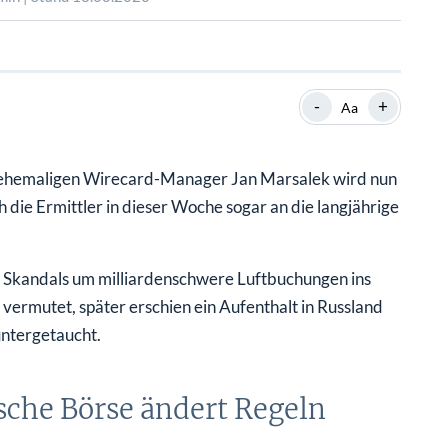
SHOP
SHOP
WEBINARE
WEBINARE
RATGEBER
RATGEBER
-
+
Aa
SHOP
WEBINARE
RATGEBER
 ehemaligen Wirecard-Manager Jan Marsalek wird nun
 die Ermittler in dieser Woche sogar an die langjährige
 Skandals um milliardenschwere Luftbuchungen ins
vermutet, später erschien ein Aufenthalt in Russland
untergetaucht.
tsche Börse ändert Regeln