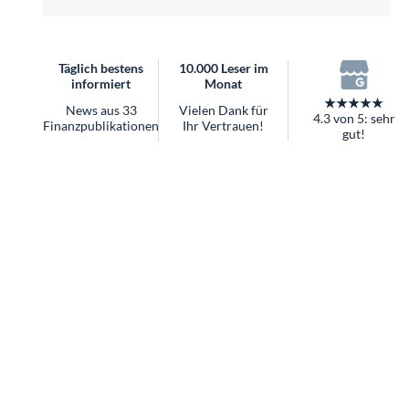
überhaupt?
Worauf Sie bei ETFs achten sollten
Täglich bestens
10.000 Leser im
informiert
Monat
★★★★★
News aus 33
Vielen Dank für
4.3 von 5: sehr
Finanzpublikationen
Ihr Vertrauen!
gut!