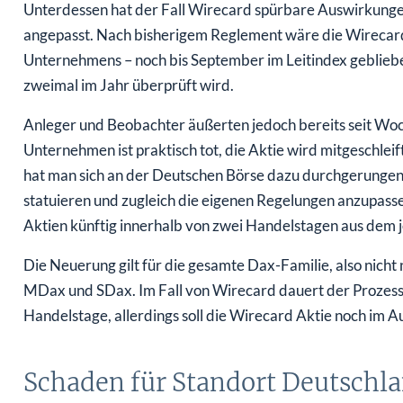
Unterdessen hat der Fall Wirecard spürbare Auswirkungen
angepasst. Nach bisherigem Reglement wäre die Wirecard 
Unternehmens – noch bis September im Leitindex geblieb
zweimal im Jahr überprüft wird.
Anleger und Beobachter äußerten jedoch bereits seit Woc
Unternehmen ist praktisch tot, die Aktie wird mitgeschleif
hat man sich an der Deutschen Börse dazu durchgerungen,
statuieren und zugleich die eigenen Regelungen anzupasse
Aktien künftig innerhalb von zwei Handelstagen aus dem je
Die Neuerung gilt für die gesamte Dax-Familie, also nicht
MDax und SDax. Im Fall von Wirecard dauert der Prozess 
Handelstage, allerdings soll die Wirecard Aktie noch im A
Schaden für Standort Deutschl