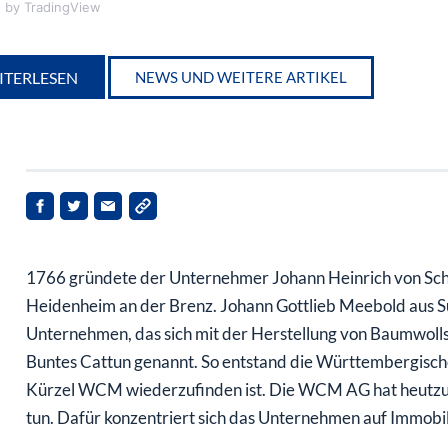
e
by TradingView
ITERLESEN
NEWS UND WEITERE ARTIKEL
1766 gründete der Unternehmer Johann Heinrich von Schü
Heidenheim an der Brenz. Johann Gottlieb Meebold aus S
Unternehmen, das sich mit der Herstellung von Baumwolls
Buntes Cattun genannt. So entstand die Württembergisch
Kürzel WCM wiederzufinden ist. Die WCM AG hat heutzutag
tun. Dafür konzentriert sich das Unternehmen auf Immobil