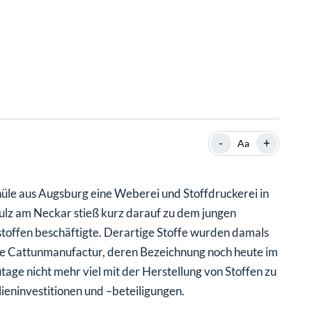
-
+
Aa
le aus Augsburg eine Weberei und Stoffdruckerei in
ulz am Neckar stieß kurz darauf zu dem jungen
toffen beschäftigte. Derartige Stoffe wurden damals
e Cattunmanufactur, deren Bezeichnung noch heute im
e nicht mehr viel mit der Herstellung von Stoffen zu
ieninvestitionen und –beteiligungen.