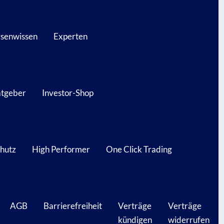
senwissen
Experten
atgeber
Investor-Shop
hutz
High Performer
One Click Trading
AGB
Barrierefreiheit
Verträge
Verträge
kündigen
widerrufen