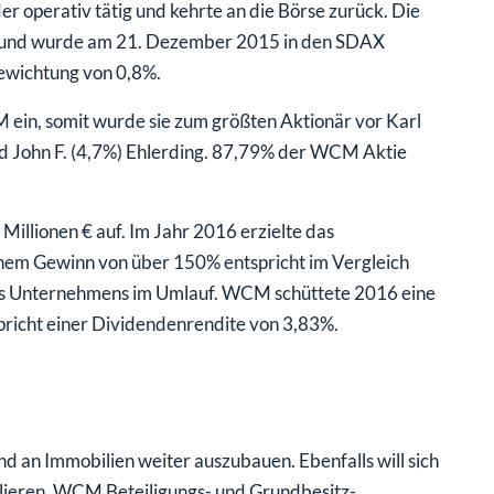
perativ tätig und kehrte an die Börse zurück. Die
t und wurde am 21. Dezember 2015 in den SDAX
ewichtung von 0,8%.
 ein, somit wurde sie zum größten Aktionär vor Karl
nd John F. (4,7%) Ehlerding. 87,79% der WCM Aktie
illionen € auf. Im Jahr 2016 erzielte das
nem Gewinn von über 150% entspricht im Vergleich
des Unternehmens im Umlauf. WCM schüttete 2016 eine
spricht einer Dividendenrendite von 3,83%.
 an Immobilien weiter auszubauen. Ebenfalls will sich
lieren. WCM Beteiligungs- und Grundbesitz-