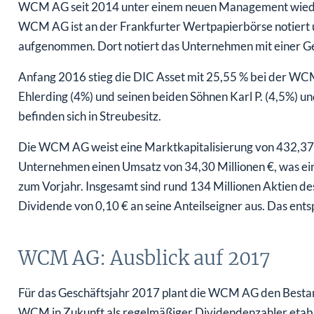
WCM AG seit 2014 unter einem neuen Management wieder o
WCM AG ist an der Frankfurter Wertpapierbörse notier
aufgenommen. Dort notiert das Unternehmen mit einer G
Anfang 2016 stieg die DIC Asset mit 25,55 % bei der WCM
Ehlerding (4%) und seinen beiden Söhnen Karl P. (4,5%) u
befinden sich in Streubesitz.
Die WCM AG weist eine Marktkapitalisierung von 432,37 M
Unternehmen einen Umsatz von 34,30 Millionen €, was ei
zum Vorjahr. Insgesamt sind rund 134 Millionen Aktien 
Dividende von 0,10 € an seine Anteilseigner aus. Das ent
WCM AG: Ausblick auf 2017
Für das Geschäftsjahr 2017 plant die WCM AG den Bestand
WCM in Zukunft als regelmäßiger Dividendenzahler etab