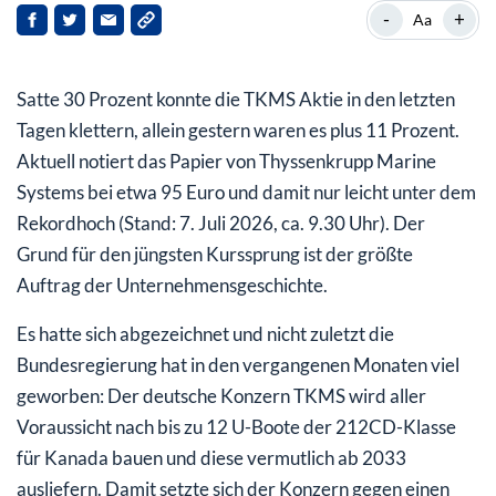
Das wird nun wichtig bei TKMS
-
+
Aa
TKMS Aktie: Nach der Rally ist vor den Zahlen
Satte 30 Prozent konnte die TKMS Aktie in den letzten
Tagen klettern, allein gestern waren es plus 11 Prozent.
Aktuell notiert das Papier von Thyssenkrupp Marine
Systems bei etwa 95 Euro und damit nur leicht unter dem
Rekordhoch (Stand: 7. Juli 2026, ca. 9.30 Uhr). Der
Grund für den jüngsten Kurssprung ist der größte
Auftrag der Unternehmensgeschichte.
Es hatte sich abgezeichnet und nicht zuletzt die
Bundesregierung hat in den vergangenen Monaten viel
geworben: Der deutsche Konzern TKMS wird aller
Voraussicht nach bis zu 12 U-Boote der 212CD-Klasse
für Kanada bauen und diese vermutlich ab 2033
ausliefern. Damit setzte sich der Konzern gegen einen