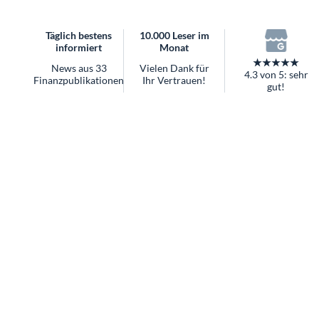
überhaupt?
Worauf Sie bei ETFs achten sollten
Täglich bestens
10.000 Leser im
informiert
Monat
★★★★★
News aus 33
Vielen Dank für
4.3 von 5: sehr
Finanzpublikationen
Ihr Vertrauen!
gut!