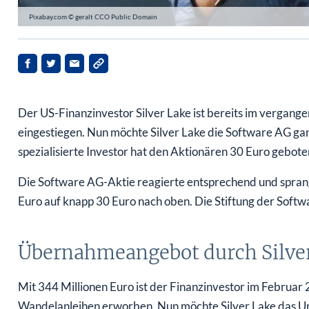
Pixabay.com © geralt CCO Public Domain
Der US-Finanzinvestor Silver Lake ist bereits im verg
eingestiegen. Nun möchte Silver Lake die Software AG 
spezialisierte Investor hat den Aktionären 30 Euro gebote
Die Software AG-Aktie reagierte entsprechend und spran
Euro auf knapp 30 Euro nach oben. Die Stiftung der Soft
Übernahmeangebot durch Silve
Mit 344 Millionen Euro ist der Finanzinvestor im Februar
Wandelanleihen erworben. Nun möchte Silver Lake das U