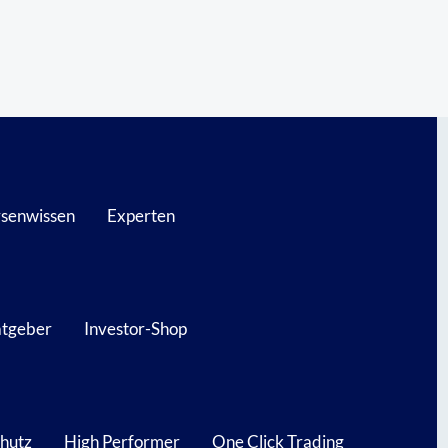
senwissen
Experten
atgeber
Investor-Shop
hutz
High Performer
One Click Trading