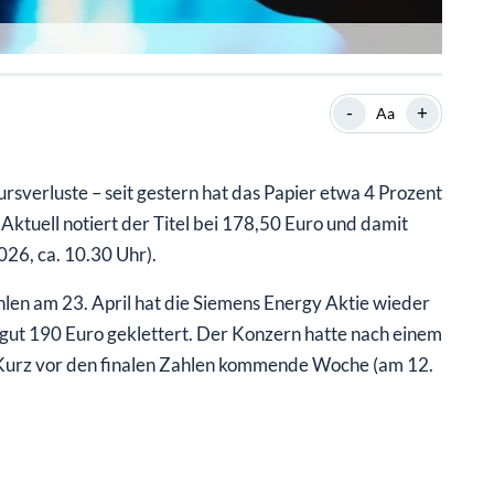
-
+
Aa
rsverluste – seit gestern hat das Papier etwa 4 Prozent
ktuell notiert der Titel bei 178,50 Euro und damit
026, ca. 10.30 Uhr).
len am 23. April hat die Siemens Energy Aktie wieder
gut 190 Euro geklettert. Der Konzern hatte nach einem
 Kurz vor den finalen Zahlen kommende Woche (am 12.