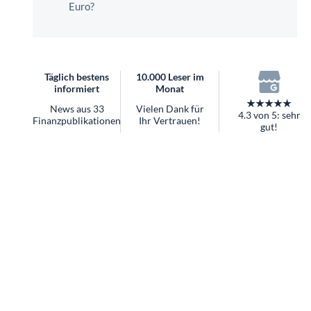
überhaupt?
Worauf Sie bei ETFs achten sollten
Täglich bestens
10.000 Leser im
informiert
Monat
★★★★★
News aus 33
Vielen Dank für
4.3 von 5: sehr
Finanzpublikationen
Ihr Vertrauen!
gut!