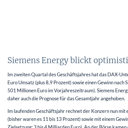
Siemens Energy blickt optimist
Im zweiten Quartal des Geschäftsjahres hat das DAX-Unt
Euro Umsatz (plus 8,9 Prozent) sowie einen Gewinn nach S
501 Millionen Euro im Vorjahreszeitraum). Siemens Energy
daher auch die Prognose für das Gesamtjahr angehoben.
Im laufenden Geschäftsjahr rechnet der Konzern nun mi
(bisher waren es 11 bis 13 Prozent) sowie mit einem Gewi
Zielsetzung: 3 bis 4 Milliarden Euro). An der Börse kame