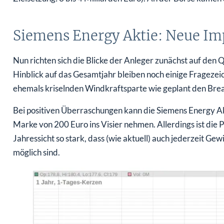
Siemens Energy Aktie: Neue Imp
Nun richten sich die Blicke der Anleger zunächst auf den
Hinblick auf das Gesamtjahr bleiben noch einige Frageze
ehemals kriselnden Windkraftsparte wie geplant den Bre
Bei positiven Überraschungen kann die Siemens Energy Ak
Marke von 200 Euro ins Visier nehmen. Allerdings ist die
Jahressicht so stark, dass (wie aktuell) auch jederzeit 
möglich sind.