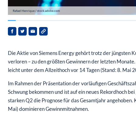
Rafael Henrique / stock.adobe.com
Die Aktie von Siemens Energy gehört trotz der jüngsten Ku
verloren – zu den größten Gewinnern der letzten Monate. A
leicht unter dem Allzeithoch vor 14 Tagen (Stand: 8. Mai 2
Im Rahmen der Präsentation der vorläufigen Geschäftszah
Schwung bekommen und ist auf ein neues Rekordhoch bei 
starken Q2 die Prognose für das Gesamtjahr angehoben.
Mai) dominieren Gewinnmitnahmen.