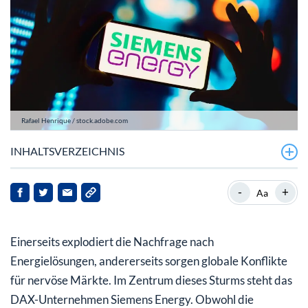
Rafael Henrique / stock.adobe.com
INHALTSVERZEICHNIS
Künstliche Intelligenz und Nahost-Konflikt als massive
-
+
Aa
Wachstumstreiber für Gasturbinen
Logistik im Ausnahmezustand: Lkw-Transporte statt
Einerseits explodiert die Nachfrage nach
Schifffahrt im Nahen Osten
Energielösungen, andererseits sorgen globale Konflikte
Kursverluste trotz Rekordaufträgen: Wie steht es um
für nervöse Märkte. Im Zentrum dieses Sturms steht das
die Siemens Energy Aktie?
DAX-Unternehmen Siemens Energy. Obwohl die