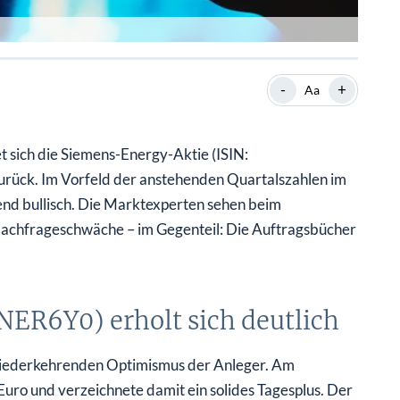
-
+
Aa
 sich die Siemens-Energy-Aktie (ISIN:
rück. Im Vorfeld der anstehenden Quartalszahlen im
nd bullisch. Die Marktexperten sehen beim
Nachfrageschwäche – im Gegenteil: Die Auftragsbücher
ER6Y0) erholt sich deutlich
n wiederkehrenden Optimismus der Anleger. Am
uro und verzeichnete damit ein solides Tagesplus. Der