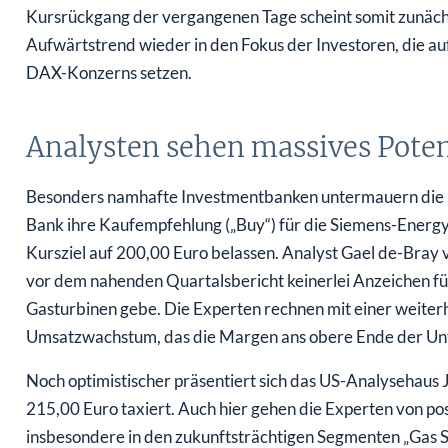
Kursrückgang der vergangenen Tage scheint somit zunäch
Aufwärtstrend wieder in den Fokus der Investoren, die a
DAX-Konzerns setzen.
Analysten sehen massives Poten
Besonders namhafte Investmentbanken untermauern die p
Bank ihre Kaufempfehlung („Buy“) für die Siemens-Energy
Kursziel auf 200,00 Euro belassen. Analyst Gael de-Bray 
vor dem nahenden Quartalsbericht keinerlei Anzeichen f
Gasturbinen gebe. Die Experten rechnen mit einer weite
Umsatzwachstum, das die Margen ans obere Ende der Unt
Noch optimistischer präsentiert sich das US-Analysehaus J
215,00 Euro taxiert. Auch hier gehen die Experten von po
insbesondere in den zukunftsträchtigen Segmenten „Gas Se