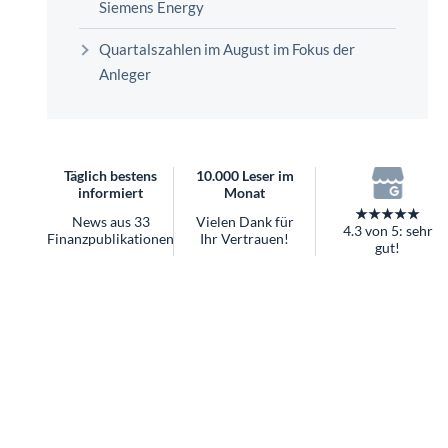
überhaupt?
Worauf Sie bei ETFs achten sollten
Quartalszahlen im August im Fokus der
Anleger
Täglich bestens
10.000 Leser im
informiert
Monat
★★★★★
News aus 33
Vielen Dank für
4.3 von 5: sehr
Finanzpublikationen
Ihr Vertrauen!
gut!