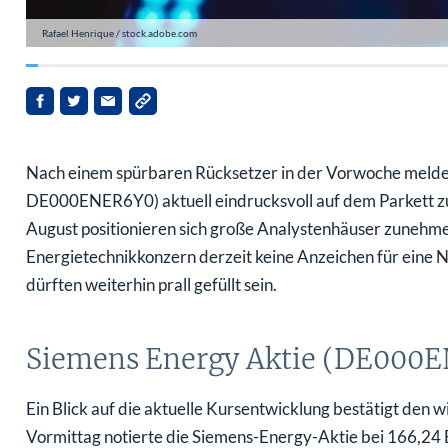
Rafael Henrique / stock.adobe.com
Nach einem spürbaren Rücksetzer in der Vorwoche meldet
DE000ENER6Y0) aktuell eindrucksvoll auf dem Parkett zu
August positionieren sich große Analystenhäuser zunehme
Energietechnikkonzern derzeit keine Anzeichen für eine 
dürften weiterhin prall gefüllt sein.
Siemens Energy Aktie (DE000EN
Ein Blick auf die aktuelle Kursentwicklung bestätigt de
Vormittag notierte die Siemens-Energy-Aktie bei 166,24 E