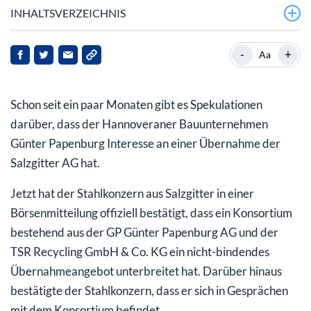
INHALTSVERZEICHNIS
Die beteiligten Unternehmen im Kurzporträt
-
+
Aa
Das Übernahmeangebot
Schon seit ein paar Monaten gibt es Spekulationen
So reagierten die Börsen
darüber, dass der Hannoveraner Bauunternehmen
So kann es weitergehen
Günter Papenburg Interesse an einer Übernahme der
Salzgitter AG hat.
Jetzt hat der Stahlkonzern aus Salzgitter in einer
Börsenmitteilung offiziell bestätigt, dass ein Konsortium
bestehend aus der GP Günter Papenburg AG und der
TSR Recycling GmbH & Co. KG ein nicht-bindendes
Übernahmeangebot unterbreitet hat. Darüber hinaus
bestätigte der Stahlkonzern, dass er sich in Gesprächen
mit dem Konsortium befindet.