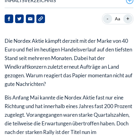
INHALTSVERZEICHNIS
Nordex mit neuen Aufträgen
-
+
Aa
Nordex Aktie – auch die Analysten bewerten
unterschiedlich
Die Nordex Aktie kämpft derzeit mit der Marke von 40
Euro und fiel im heutigen Handelsverlauf auf den tiefsten
Stand seit mehreren Monaten. Dabei hat der
Windkraftkonzern zuletzt erneut Aufträge an Land
gezogen. Warum reagiert das Papier momentan nicht auf
gute Nachrichten?
Bis Anfang Mai kannte die Nordex Aktie fast nur eine
Richtung und hat innerhalb eines Jahres fast 200 Prozent
zugelegt. Vorangegangen waren starke Quartalszahlen,
die teilweise die Erwartungen übertroffen haben. Doch
nach der starken Rally ist der Titel nun im