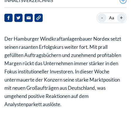
INHALTSVERZEICHNIS
Neue Windkraft-Projekte füllen die Auftragsbücher
-
+
Aa
Jefferies und RBC heben Kursziele für die Nordex-Aktie
an
Der Hamburger Windkraftanlagenbauer Nordex setzt
Solide Kursentwicklung zum Wochenausklang
seinen rasanten Erfolgskurs weiter fort. Mit prall
gefüllten Auftragsbüchern und zunehmend profitablen
Margen rückt das Unternehmen immer stärker in den
Fokus institutioneller Investoren. In dieser Woche
untermauerte der Konzern seine starke Marktposition
mit neuen Großaufträgen aus Deutschland, was
umgehend positive Reaktionen auf dem
Analystenparkett auslöste.