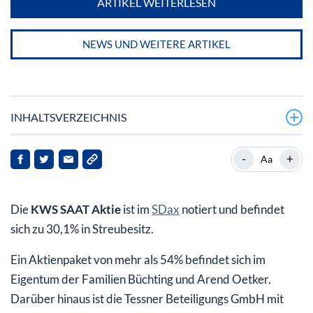
ARTIKEL WEITERLESEN
NEWS UND WEITERE ARTIKEL
INHALTSVERZEICHNIS
KKWS Saat SE & Co. KGaA: Renditen mit Pflanzen und
-
+
Aa
Biotechnologie
Geschichte und Börsengang
Die
KWS SAAT Aktie
ist im
SDax
notiert und befindet
Der Erfolg der KWS SAAT SE
sich zu 30,1% in Streubesitz.
Aktuelle Unternehmenskennzahlen der KWS SAAT SE
Ein Aktienpaket von mehr als 54% befindet sich im
(Stand 2018)
Eigentum der Familien Büchting und Arend Oetker.
Darüber hinaus ist die Tessner Beteiligungs GmbH mit
KWS SAAT Aktie: Dividendenzahlungen