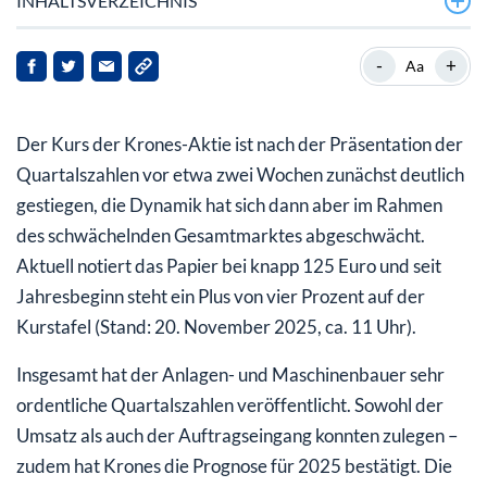
INHALTSVERZEICHNIS
Krones mit mehr Umsatz und mehr Aufträgen
-
+
Aa
Krones-Aktie: Das ist stabil
Der Kurs der Krones-Aktie ist nach der Präsentation der
Quartalszahlen vor etwa zwei Wochen zunächst deutlich
gestiegen, die Dynamik hat sich dann aber im Rahmen
des schwächelnden Gesamtmarktes abgeschwächt.
Aktuell notiert das Papier bei knapp 125 Euro und seit
Jahresbeginn steht ein Plus von vier Prozent auf der
Kurstafel (Stand: 20. November 2025, ca. 11 Uhr).
Insgesamt hat der Anlagen- und Maschinenbauer sehr
ordentliche Quartalszahlen veröffentlicht. Sowohl der
Umsatz als auch der Auftragseingang konnten zulegen –
zudem hat Krones die Prognose für 2025 bestätigt. Die