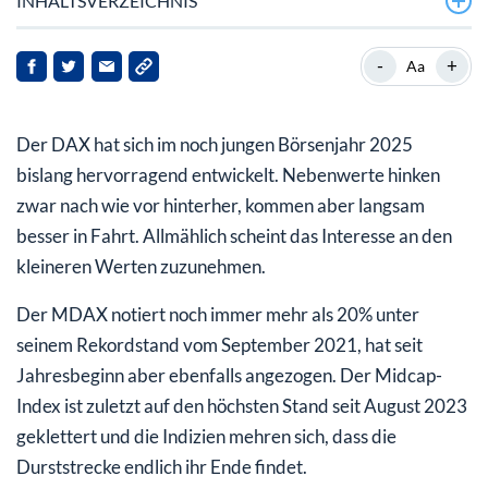
INHALTSVERZEICHNIS
Weltmarktführer bei Getränkeabfüllanlagen
-
+
Aa
Krones meldet Rekordzahlen und plant weiteres
Wachstum
Der DAX hat sich im noch jungen Börsenjahr 2025
Starkes Trend-Signal lässt weitere Kurssteigerungen
bislang hervorragend entwickelt. Nebenwerte hinken
erwarten
zwar nach wie vor hinterher, kommen aber langsam
besser in Fahrt. Allmählich scheint das Interesse an den
kleineren Werten zuzunehmen.
Der MDAX notiert noch immer mehr als 20% unter
seinem Rekordstand vom September 2021, hat seit
Jahresbeginn aber ebenfalls angezogen. Der Midcap-
Index ist zuletzt auf den höchsten Stand seit August 2023
geklettert und die Indizien mehren sich, dass die
Durststrecke endlich ihr Ende findet.